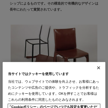
シップによるものです。その構造的で有機的なデザインは
長年にわたって賞賛されています。
当サイトではクッキーを使用しています
当社では、ウェブサイトでの体験を向上させ、お客様にあっ
たコンテンツや広告のご提供や、トラフィックを分析するた
CAB Story
めにクッキーを使用しています。OKを押すことでお客様は
これらの利用条件に同意したものとみなされます。
1977年にマリオ・ベリーニによってデザインされたチェア。
「Cookieポリシー」のページでいつでも設定を変更いただ
「家具の中でも最も複雑な構造、かつ古い歴史を持つアイテム