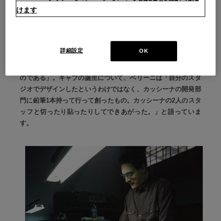
が〈椅子〉なのかもしれない。それゆえに〈4本脚、座、背〉
けます
という極めてベーシックなイメージが広く人々の遺伝子の中に
刻み込まれている。私は皆がごくシンプルにイメージする「椅
子」を、ヒトの身体の延長線上にあるものとしてデザインする
詳細設定
OK
ことを試みた。結果、骨格とも言えるスケルトンに厚革を伸ば
して張り、人間の身体を柔軟に受け止める椅子が出来上がった
のである」。キャブの誕生について、ベリーニは「自分のスタ
ジオでデザインしたというわけではなく、カッシーナの開発部
門に鉛筆1本持って行って創ったもの。カッシーナの2人のスタ
ッフと切ったり貼ったりしてできあがった。」と語っていま
す。