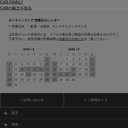
CAB FAMILY
CABの魅力を知る
オンラインストア 営業日カレンダー
■
■
■
営業日休
配送・出荷休
システムメンテナンス
上記色のついた定休日には、メールの返信及び商品の出荷は出来ませんのでご
了承下さい。直営店舗の営業時間は
休業日のお知らせ
をご覧ください。
2026 / 8
2026 / 9
日
月
火
水
木
金
土
日
月
火
水
木
金
土
1
1
2
3
4
5
2
3
4
5
6
7
8
6
7
8
9
10
11
12
9
10
11
12
13
14
15
13
14
15
16
17
18
19
16
17
18
19
20
21
22
20
21
22
23
24
25
26
23
24
25
26
27
28
29
27
28
29
30
30
31
> お問い合わせ
> ご利用ガイド
家具
照明