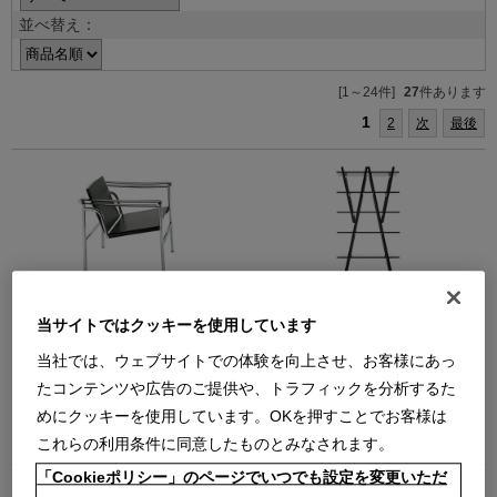
並べ替え：
[1～24件]
27
件あります
1
2
次
最後
1 FAUTEUIL DOSSIER
114 NUVOLA ROSSA 【在庫品】
当サイトではクッキーを使用しています
BASCULANT
（ビーチ材BK）
（クロームフレーム 厚革/黒）
（ビーチ材ブラック【在庫品】）
当社では、ウェブサイトでの体験を向上させ、お客様にあっ
フォートゥイユ ドシエ バスキュラ
ヌーヴォラ ロッサ ブックシェルフ
ン スリングチェア
【在庫品】
たコンテンツや広告のご提供や、トラフィックを分析するた
【在庫品】
￥1,342,000
めにクッキーを使用しています。OKを押すことでお客様は
￥847,000
在庫：在庫なし
これらの利用条件に同意したものとみなされます。
在庫：在庫あり
「Cookieポリシー」のページでいつでも設定を変更いただ