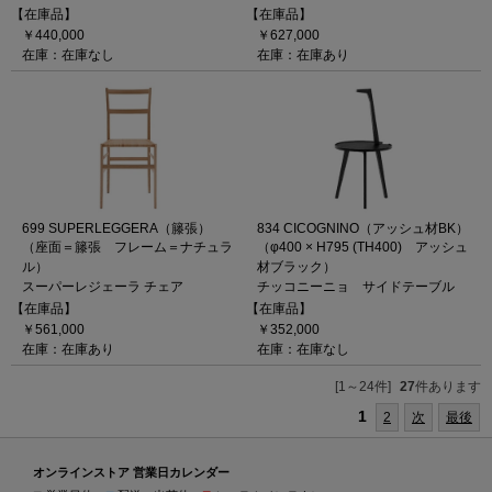
【在庫品】
【在庫品】
￥440,000
￥627,000
在庫：在庫なし
在庫：在庫あり
699 SUPERLEGGERA（籐張）
834 CICOGNINO（アッシュ材BK）
（座面＝籐張 フレーム＝ナチュラ
（φ400 × H795 (TH400) アッシュ
ル）
材ブラック）
スーパーレジェーラ チェア
チッコニーニョ サイドテーブル
【在庫品】
【在庫品】
￥561,000
￥352,000
在庫：在庫あり
在庫：在庫なし
[1～24件]
27
件あります
1
2
次
最後
オンラインストア 営業日カレンダー