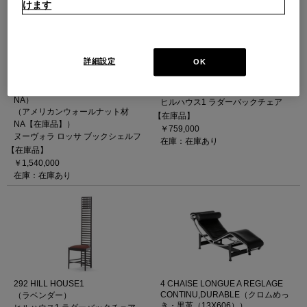
けます
詳細設定
OK
114 NUVOLA ROSSA【在庫品】
292 HILL HOUSE1
（アメリカンウォールナット材
（オイルグリーン）
NA）
ヒルハウス1 ラダーバックチェア
（アメリカンウォールナット材
【在庫品】
NA【在庫品】）
￥759,000
ヌーヴォラ ロッサ ブックシェルフ
在庫：在庫あり
【在庫品】
￥1,540,000
在庫：在庫あり
292 HILL HOUSE1
4 CHAISE LONGUE A REGLAGE
CONTINU,DURABLE（クロムめっ
（ラベンダー）
き・黒革（13X606））