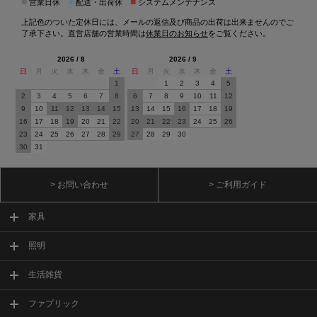
■
■
■
営業日休
配送・出荷休
システムメンテナンス
上記色のついた定休日には、メールの返信及び商品の出荷は出来ませんのでご
了承下さい。直営店舗の営業時間は
休業日のお知らせ
をご覧ください。
2026 / 8
2026 / 9
日
月
火
水
木
金
土
日
月
火
水
木
金
土
1
1
2
3
4
5
2
3
4
5
6
7
8
6
7
8
9
10
11
12
9
10
11
12
13
14
15
13
14
15
16
17
18
19
16
17
18
19
20
21
22
20
21
22
23
24
25
26
23
24
25
26
27
28
29
27
28
29
30
30
31
> お問い合わせ
> ご利用ガイド
家具
照明
生活雑貨
ファブリック