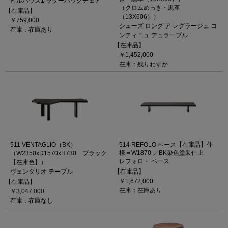
ヒルハウス1 ラダーバックチェア
（クロムめっき・黒革
【在庫品】
（13X606））
￥759,000
シェーズ ロング ア レグラージュ コ
在庫：在庫あり
ンティニュ デュラーブル
【在庫品】
￥1,452,000
在庫：残りわずか
511 VENTAGLIO（BK）
514 REFOLO ベース【在庫品】仕
様＝W1870 ／BK染色塗装仕上
（W2350xD1570xH730 ブラック
レフォロ・ ベース
【在庫色】）
ヴェンタリオ テーブル
【在庫品】
￥1,672,000
【在庫品】
在庫：在庫あり
￥3,047,000
在庫：在庫なし