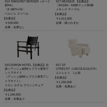
524 TABOURET BERGER（オーク
527 MEXIQUE 【在庫品】
材NA）
（W1180）AW材マットBK脚
（ｵｰｸ材ﾅﾁｭﾗﾙ）
メキシク テーブル
ベルジェ スツール
【在庫品】
【在庫品】
￥1,012,000
￥209,000
在庫：残りわずか
在庫：在庫なし
533 DORON HOTEL【在庫品】仕
637-1P
様＝アッシュ材BK x プラス厚革ア
UTRECHT（LINCOLN13L570）
ントラサイト
ユトレヒト 1人掛
（アッシュ材BK x プラス厚革アン
【在庫品】
トラサイト）
￥1,166,000
ドロン ホテル ラウンジチェア
在庫：在庫あり
【在庫品】
￥1,166,000
在庫：在庫あり