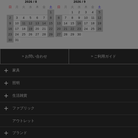
2026 / 8
2026 / 9
日
月
火
水
木
金
土
日
月
火
水
木
金
土
1
1
2
3
4
5
2
3
4
5
6
7
8
6
7
8
9
10
11
12
9
10
11
12
13
14
15
13
14
15
16
17
18
19
16
17
18
19
20
21
22
20
21
22
23
24
25
26
23
24
25
26
27
28
29
27
28
29
30
30
31
> お問い合わせ
> ご利用ガイド
家具
照明
生活雑貨
ファブリック
アウトレット
ブランド