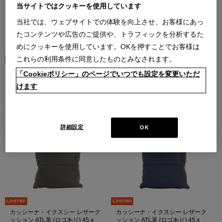
当サイトではクッキーを使用しています
当社では、ウェブサイトでの体験を向上させ、お客様にあっ
たコンテンツや広告のご提供や、トラフィックを分析するた
めにクッキーを使用しています。OKを押すことでお客様は
これらの利用条件に同意したものとみなされます。
カッシーナ・イクスシー レザーク
カッシーナ・イクスシー レザーク
「Cookieポリシー」のページでいつでも設定を変更いただ
ッション ATL革 (ロゴあり) 45 x
ッション ATL革 (ロゴあり) 45 x
けます
45cm（502 Latte）
45cm（507 Terra）
（502 Latte）
（507 Terra）
オンラインストア限定
オンラインストア限定
￥33,000
￥33,000
在庫：在庫あり
在庫：在庫あり
詳細設定
OK
カッシーナ・イクスシー レザーク
カッシーナ・イクスシー レザーク
ッション ATL革 (ロゴあり) 45 x
ッション ATL革 (ロゴあり) 45 x