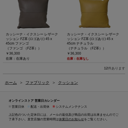
カッシーナ・イクスシー レザーク
カッシーナ・イクスシー レザーク
ッション FZ革 (ロゴあり) 45 x
ッション FZ革 (ロゴあり) 45 x
45cm ファンゴ
45cm ナチュラル
（ファンゴ （FZ革））
（ナチュラル （FZ革））
￥36,300
￥36,300
在庫：在庫あり
在庫：在庫なし
12
件あります
ホーム
>
ファブリック
>
クッション
オンラインストア 営業日カレンダー
■
■
■
営業日休
配送・出荷休
システムメンテナンス
上記色のついた定休日には、メールの返信及び商品の出荷は出来ませんのでご
了承下さい。直営店舗の営業時間は
休業日のお知らせ
をご覧ください。