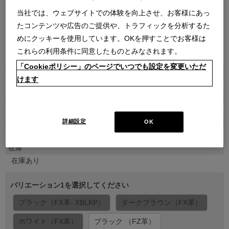
当社では、ウェブサイトでの体験を向上させ、お客様にあっ
たコンテンツや広告のご提供や、トラフィックを分析するた
めにクッキーを使用しています。OKを押すことでお客様は
これらの利用条件に同意したものとみなされます。
●
●
●
●
●
「Cookieポリシー」のページでいつでも設定を変更いただ
商品属性
けます
雑貨
品番
774N05200000000ZGRAM
販売価格
詳細設定
OK
￥36,300
在庫
在庫あり
バリエーション1を選択してください
ブラック（FX革- XBLKP）
ダークブラウン（FX革）
ホワイト（FX革）
ブラック （FZ革）