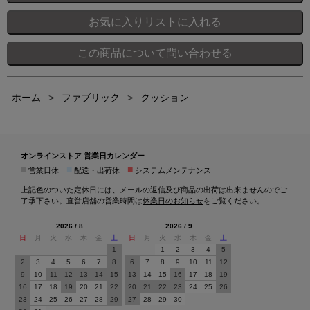
ホーム
>
ファブリック
>
クッション
オンラインストア 営業日カレンダー
■
■
■
営業日休
配送・出荷休
システムメンテナンス
上記色のついた定休日には、メールの返信及び商品の出荷は出来ませんのでご
了承下さい。直営店舗の営業時間は
休業日のお知らせ
をご覧ください。
2026 / 8
2026 / 9
日
月
火
水
木
金
土
日
月
火
水
木
金
土
1
1
2
3
4
5
2
3
4
5
6
7
8
6
7
8
9
10
11
12
9
10
11
12
13
14
15
13
14
15
16
17
18
19
16
17
18
19
20
21
22
20
21
22
23
24
25
26
23
24
25
26
27
28
29
27
28
29
30