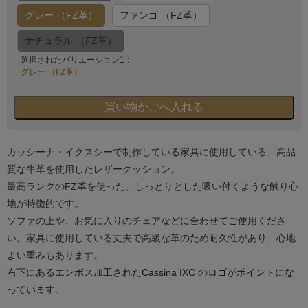
グレー （FZ革）
ファンゴ （FZ革）
ナチュラル （FZ革）
選択されたバリエーション1：
グレー （FZ革）
カッシーナ・イクスシーで制作している家具に使用している、高品
質な牛革を使用したレザークッション。
最高ランクのFZ革を使った、しっとりとした吸い付くような触り心
地が特徴的です。
ソファの上や、お気に入りのチェアなどに合わせてご使用くださ
い。家具に使用している丈夫で高級な革のため耐久性があり、心地
よい重みもあります。
右下にあるエンボス加工されたCassina IXC のロゴがポイントにな
っています。