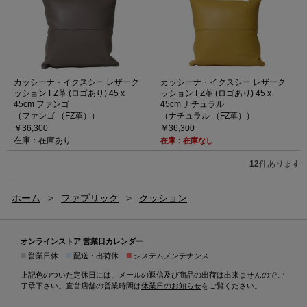
カッシーナ・イクスシー レザーク
カッシーナ・イクスシー レザーク
ッション FZ革 (ロゴあり) 45 x
ッション FZ革 (ロゴあり) 45 x
45cm ファンゴ
45cm ナチュラル
（ファンゴ （FZ革））
（ナチュラル （FZ革））
￥36,300
￥36,300
在庫：在庫あり
在庫：在庫なし
12
件あります
ホーム
>
ファブリック
>
クッション
オンラインストア 営業日カレンダー
■
■
■
営業日休
配送・出荷休
システムメンテナンス
上記色のついた定休日には、メールの返信及び商品の出荷は出来ませんのでご
了承下さい。直営店舗の営業時間は
休業日のお知らせ
をご覧ください。