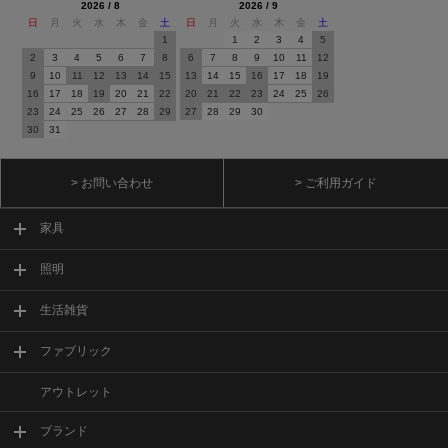
2026 / 8
2026 / 9
日
月
火
水
木
金
土
日
月
火
水
木
金
土
1
1
2
3
4
5
2
3
4
5
6
7
8
6
7
8
9
10
11
12
9
10
11
12
13
14
15
13
14
15
16
17
18
19
16
17
18
19
20
21
22
20
21
22
23
24
25
26
23
24
25
26
27
28
29
27
28
29
30
30
31
> お問い合わせ
> ご利用ガイド
家具
照明
生活雑貨
ファブリック
アウトレット
ブランド