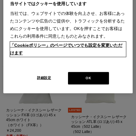
当サイトではクッキーを使用しています
当社では、ウェブサイトでの体験を向上させ、お客様にあっ
たコンテンツや広告のご提供や、トラフィックを分析するた
めにクッキーを使用しています。OKを押すことでお客様は
これらの利用条件に同意したものとみなされます。
カッシーナ・イクスシー レザーク
カッシーナ・イクスシー レザーク
ッション FX革 (ロゴあり) 45 x
ッション FX革 (ロゴあり) 45 x
「Cookieポリシー」のページでいつでも設定を変更いただ
45cm ブラック
45cm ダークブラウン
（ブラック（FX革- XBLKP））
（ダークブラウン（FX革））
けます
￥24,200
￥24,200
在庫：在庫なし
在庫：在庫なし
詳細設定
OK
カッシーナ・イクスシー レザーク
ッション FX革 (ロゴあり) 45 x
カッシーナ・イクスシー レザーク
45cm ホワイト
ッション ATL革 (ロゴあり) 45 x
（ホワイト（FX革））
45cm（502 Latte）
￥24,200
（502 Latte）