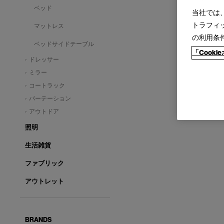
ベッド
当社では
トラフィ
マットレス
の利用条
ベッドサイドテーブル
「Cook
ドレッサー
ミラー
コートラック
パーテーション
アウトドア
照明
生活雑貨
ファブリック
アウトレット
BRANDS