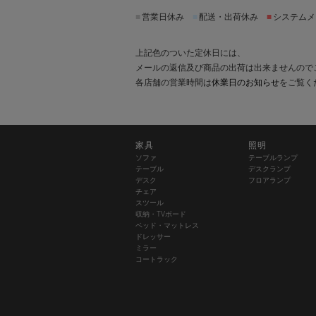
■
営業日休み
■
配送・出荷休み
■
システムメ
上記色のついた定休日には、
メールの返信及び商品の出荷は出来ませんので
各店舗の営業時間は
休業日のお知らせ
をご覧く
家具
照明
ソファ
テーブルランプ
テーブル
デスクランプ
デスク
フロアランプ
チェア
スツール
収納・TVボード
ベッド・マットレス
ドレッサー
ミラー
コートラック