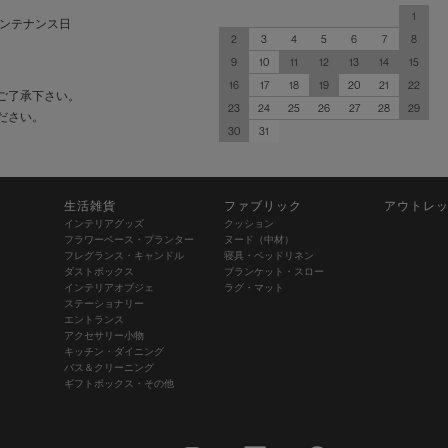
1
ンテナンス日
2
3
4
5
6
7
8
9
10
11
12
13
14
15
16
17
18
19
20
21
22
ご了承下さい。
23
24
25
26
27
28
29
ださい。
30
31
生活雑貨
ファブリック
アウトレ
インテリアグッズ
クッション
フラワーベース・プランター
ヌード（中材）
フレグランス・キャンドル
寝具・ベッドリネン
ダストボックス
ブランケット・スロー
インテリアオブジェ
ラグ・マット
ステーショナリー
エントランス
アクセサリー小物
キッチン・ダイニング
バス＆クリーニング
ギフトボックス・その他