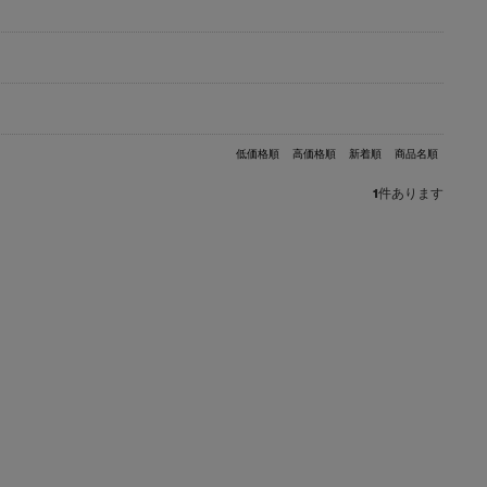
低価格順
高価格順
新着順
商品名順
1
件あります