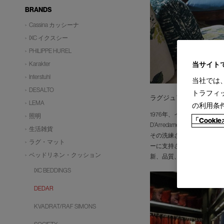
BRANDS
Cassina カッシーナ
IXC イクスシー
PHILIPPE HUREL
Karakter
当サイト
Interstuhl
当社では
DESALTO
トラフィ
ラグジュアリーなテキス
LEMA
の利用条
1976年、イタリアデザイ
照明
「Cook
D’Arredamento（＝
生活雑貨
その洗練されたデザインと
ラグ・マット
ーに支持されている理由の
ベッドリネン・クッション
新、品質、カラートレンド
IXC BEDDINGS
DEDAR
KVADRAT/RAF SIMONS