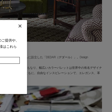
のご提供や、
様はこれら
・エルダとともに設立した「DEDAR（デダール）」。Design
ションは300種類にもなり、幅広いカラーパレットは世界中の有名デザイナ
と経験豊富な職人とともに、自由なインスピレーションで、エレガンス、革
す。