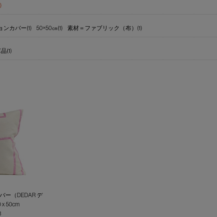
)
ンカバー(1)
50×50㎝(1)
素材＝ファブリック（布）(1)
(1)
ー（DEDAR デ
 50cm
3