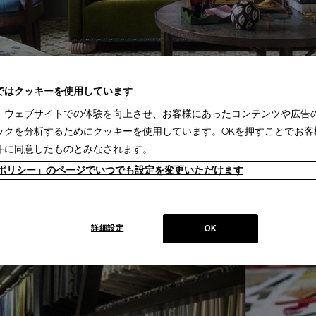
ではクッキーを使用しています
、ウェブサイトでの体験を向上させ、お客様にあったコンテンツや広告
ックを分析するためにクッキーを使用しています。OKを押すことでお客
タイルが独自の世界観で魅了する
件に同意したものとみなされます。
ン家具を販売していたニコラ・ファブリツィオが、ファブリックやラグをこよなく愛する妻
ieポリシー」のページでいつでも設定を変更いただけます
内装デザイン）の頭文字から名づけられました。
上質さから世界中のトップブランドやラグジュアリーホテルで採用されているコレク
一つです。イタリアンテキスタイルの一大産地であるコモ近郊に拠点を置き、知識
の研究を重ね、唯一無二の素晴らしいテキスタイルデザインを生み出し続けていま
詳細設定
OK