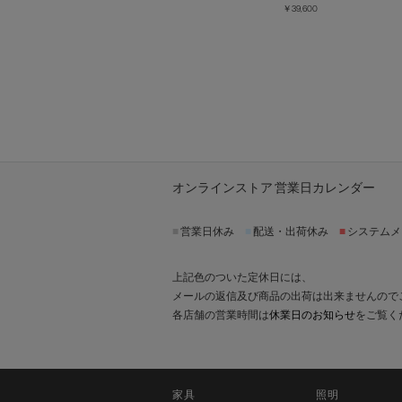
￥39,600
オンラインストア 営業日カレンダー
■
営業日休み
■
配送・出荷休み
■
システムメ
上記色のついた定休日には、
メールの返信及び商品の出荷は出来ませんので
各店舗の営業時間は
休業日のお知らせ
をご覧く
家具
照明