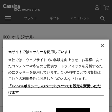
ブランド
ギフト
アウトレット
IXC オリジナル
上質な生活空間を彩るホームコレクションをテーマに展開するイク
当サイトではクッキーを使用しています
スシーオリジナルアイテム。
良質な素材で作られたレザーアイテムやルームウェア、ベッドアク
当社では、ウェブサイトでの体験を向上させ、お客様にあっ
セサリーなどオリジナルのアイテムを取り揃えています。
たコンテンツや広告のご提供や、トラフィックを分析するた
ベーシックなデザインは幅広いインテリアにお使い頂けます。
めにクッキーを使用しています。OKを押すことでお客様は
これらの利用条件に同意したものとみなされます。
IXC オリジナルテーブルリネン
「Cookieポリシー」のページでいつでも設定を変更いただ
けます
ホーム
>
BRANDS
>
生活雑貨
>
IXC オリジナル