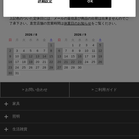
詳細設定
OK
オンラインストア 営業日カレンダー
■
■
■
営業日休
配送・出荷休
システムメンテナンス
上記色のついた定休日には、メールの返信及び商品の出荷は出来ませんのでご
了承下さい。直営店舗の営業時間は
休業日のお知らせ
をご覧ください。
2026 / 8
2026 / 9
日
月
火
水
木
金
土
日
月
火
水
木
金
土
1
1
2
3
4
5
2
3
4
5
6
7
8
6
7
8
9
10
11
12
9
10
11
12
13
14
15
13
14
15
16
17
18
19
16
17
18
19
20
21
22
20
21
22
23
24
25
26
23
24
25
26
27
28
29
27
28
29
30
30
31
> お問い合わせ
> ご利用ガイド
家具
照明
生活雑貨