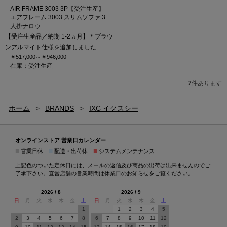
AIR FRAME 3003 3P【受注生産】
エアフレーム 3003 スリムソファ 3
人掛ナロウ
【受注生産品／納期 1-2ヵ月】＊ブラウ
ンアルマイト仕様を追加しました
￥517,000～
￥946,000
在庫：受注生産
7
件あります
ホーム
>
BRANDS
>
IXC イクスシー
オンラインストア 営業日カレンダー
■
■
■
営業日休
配送・出荷休
システムメンテナンス
上記色のついた定休日には、メールの返信及び商品の出荷は出来ませんのでご
了承下さい。直営店舗の営業時間は
休業日のお知らせ
をご覧ください。
2026 / 8
2026 / 9
日
月
火
水
木
金
土
日
月
火
水
木
金
土
1
1
2
3
4
5
2
3
4
5
6
7
8
6
7
8
9
10
11
12