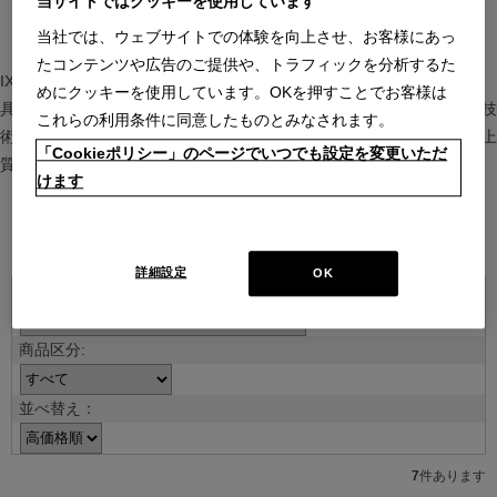
当サイトではクッキーを使用しています
当社では、ウェブサイトでの体験を向上させ、お客様にあっ
たコンテンツや広告のご提供や、トラフィックを分析するた
IXC（イクスシー）は、”Emotional Minimalism”を掲げるグローバル家
めにクッキーを使用しています。OKを押すことでお客様は
具ブランド。ヨーロッパの家具文化と日本の美意識を融合し、素材や技
これらの利用条件に同意したものとみなされます。
術を活かした持続可能で洗練されたインテリアを提案。長く愛される上
「Cookieポリシー」のページでいつでも設定を変更いただ
質な暮らしを届けます。
けます
ブランド紹介を見る
詳細設定
OK
並べ替え：
7
件あります