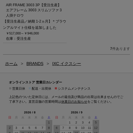
AIR FRAME 3003 3P【受注生産】
エアフレーム 3003 スリムソファ 3
人掛ナロウ
【受注生産品／納期 1-2ヵ月】＊ブラウ
ンアルマイト仕様を追加しました
￥517,000～
￥946,000
在庫：受注生産
7
件あります
ホーム
>
BRANDS
>
IXC イクスシー
オンラインストア 営業日カレンダー
■
■
■
営業日休
配送・出荷休
システムメンテナンス
上記色のついた定休日には、メールの返信及び商品の出荷は出来ませんのでご
了承下さい。直営店舗の営業時間は
休業日のお知らせ
をご覧ください。
2026 / 8
2026 / 9
日
月
火
水
木
金
土
日
月
火
水
木
金
土
1
1
2
3
4
5
2
3
4
5
6
7
8
6
7
8
9
10
11
12