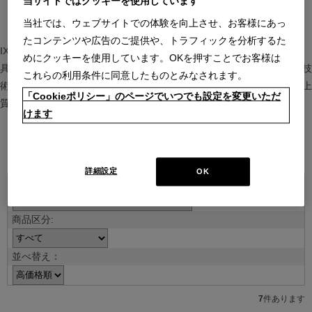
当サイトではクッキーを使用しています
当社では、ウェブサイトでの体験を向上させ、お客様にあっ
たコンテンツや広告のご提供や、トラフィックを分析するた
IXC（イクスシー）は、”Emotional Minimalism”を掲げるグローバル家
めにクッキーを使用しています。OKを押すことでお客様は
具ブランド。ヨーロッパの家具文化と日本の美意識を融合し、素材や技
これらの利用条件に同意したものとみなされます。
術を活かした持続可能で洗練されたインテリアを提案。長く愛される上
「Cookieポリシー」のページでいつでも設定を変更いただ
質な暮らしを届けます。
けます
ブランド紹介を見る
詳細設定
OK
並べ替え：
7
件あります