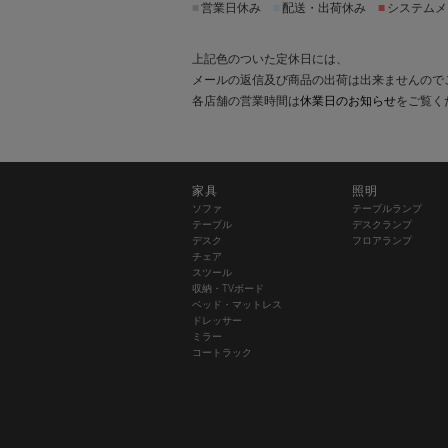
■
営業日休み
■
配送・出荷休み
■
システムメ
上記色のついた定休日には、
メールの返信及び商品の出荷は出来ませんので
各店舗の営業時間は
休業日のお知らせ
をご覧く
家具
照明
ソファ
テーブルランプ
テーブル
デスクランプ
デスク
フロアランプ
チェア
スツール
収納・TVボード
ベッド・マットレス
ドレッサー
ミラー
コートラック