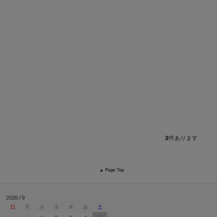
2
件あります
▲ Page Top
2026 / 9
日
月
火
水
木
金
土