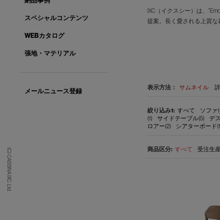
納品事例
IXC（イクスシー）は、”E
スペシャルコンテンツ
提案。長く愛される上質な
WEBカタログ
張地・マテリアル
表示方法：
サムネイル
メールニュース登録
すべて
ソファ1
(1)
サイドテーブル(5)
デス
ロアー(2)
シアターボード(1
すべて
受注生産品
(C) CASSINA IXC. Ltd.