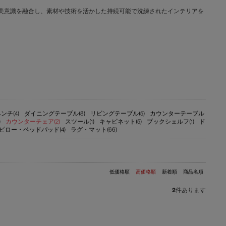
文化と日本の美意識を融合し、素材や技術を活かした持続可能で洗練されたインテリアを
ンチ(4)
ダイニングテーブル(8)
リビングテーブル(5)
カウンターテーブル
)
カウンターチェア(2)
スツール(1)
キャビネット(5)
ブックシェルフ(1)
ド
ピロー・ベッドパッド(4)
ラグ・マット(66)
低価格順
高価格順
新着順
商品名順
2
件あります