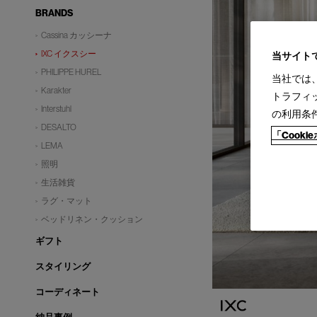
BRANDS
Cassina カッシーナ
IXC イクスシー
当サイト
PHILIPPE HUREL
当社では
Karakter
トラフィ
Interstuhl
の利用条
DESALTO
「Cook
LEMA
照明
生活雑貨
ラグ・マット
ベッドリネン・クッション
ギフト
スタイリング
コーディネート