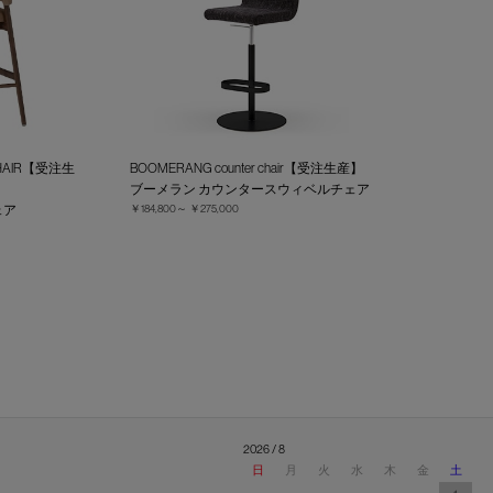
 CHAIR【受注生
BOOMERANG counter chair【受注生産】
ブーメラン カウンタースウィベルチェア
ェア
￥184,800～
￥275,000
2026 / 8
日
月
火
水
木
金
土