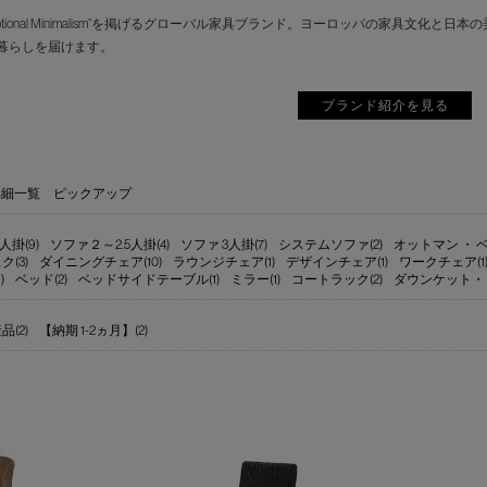
motional Minimalism”を掲げるグローバル家具ブランド。ヨーロッパの家具
暮らしを届けます。
ブランド紹介を見る
詳細一覧
ピックアップ
人掛(9)
ソファ２～2.5人掛(4)
ソファ 3人掛(7)
システムソファ(2)
オットマン ・ ベ
ク(3)
ダイニングチェア(10)
ラウンジチェア(1)
デザインチェア(1)
ワークチェア(1
)
ベッド(2)
ベッドサイドテーブル(1)
ミラー(1)
コートラック(2)
ダウンケット・
(2)
【納期 1-2ヵ月】(2)