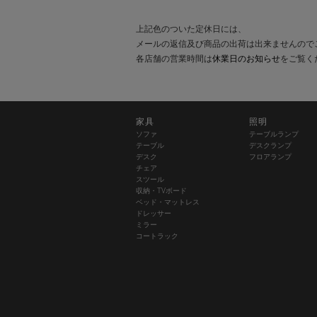
上記色のついた定休日には、
メールの返信及び商品の出荷は出来ませんので
各店舗の営業時間は
休業日のお知らせ
をご覧く
家具
照明
ソファ
テーブルランプ
テーブル
デスクランプ
デスク
フロアランプ
チェア
スツール
収納・TVボード
ベッド・マットレス
ドレッサー
ミラー
コートラック