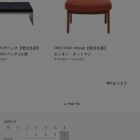
 3001 2Pベンチ【受注生産】
TANT-TANT ottoman【受注生産】
001 ベンチ 2人掛
タンタン オットマン
,000
￥127,600～
￥231,000
4
件あります
▲ Page Top
2026 / 9
日
月
火
水
木
金
土
1
2
3
4
5