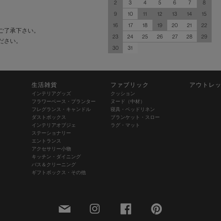
2
3
4
5
6
7
8
9
10
11
12
13
14
15
16
17
18
19
20
21
22
ご了承下さい。
23
24
25
26
27
28
29
ださい。
30
31
生活雑貨
ファブリック
アウトレ
インテリアグッズ
クッション
フラワーベース・プランター
ヌード（中材）
フレグランス・キャンドル
寝具・ベッドリネン
ダストボックス
ブランケット・スロー
インテリアオブジェ
ラグ・マット
ステーショナリー
エントランス
アクセサリー小物
キッチン・ダイニング
バス＆クリーニング
ギフトボックス・その他