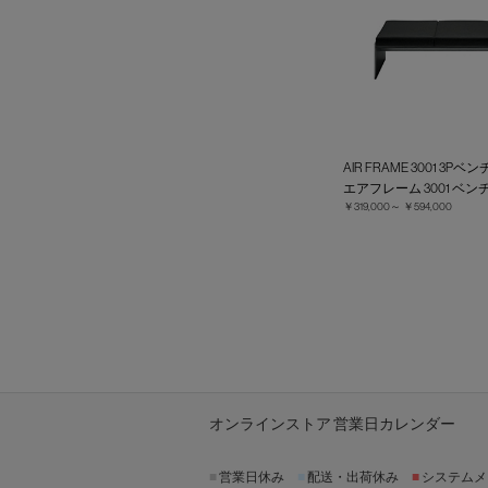
AIR FRAME 3001 3
エアフレーム 3001 ベンチ
￥319,000～
￥594,000
オンラインストア 営業日カレンダー
■
営業日休み
■
配送・出荷休み
■
システムメ