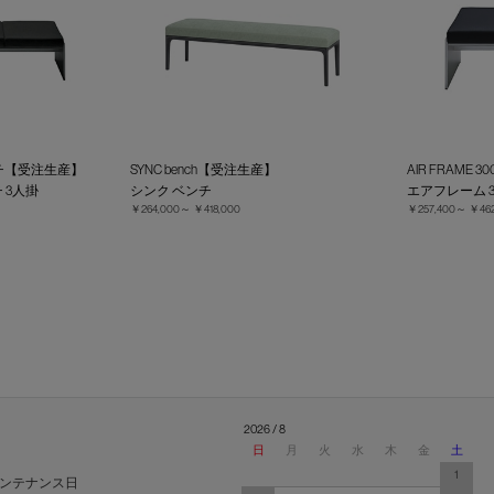
Pベンチ【受注生産】
SYNC bench【受注生産】
AIR FRAME
 3人掛
シンク ベンチ
エアフレーム 3
￥264,000～
￥418,000
￥257,400～
￥462
2026 / 8
日
月
火
水
木
金
土
1
ンテナンス日