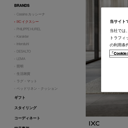
BRANDS
Cassina カッシーナ
当サイト
IXC イクスシー
PHILIPPE HUREL
当社では
Karakter
トラフィ
Interstuhl
の利用条
DESALTO
「Cook
LEMA
照明
生活雑貨
ラグ・マット
ベッドリネン・クッション
ギフト
スタイリング
コーディネート