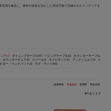
文化と日本の美意識を融合し、素材や技術を活かした持続可能で洗練されたインテリアを
ンチ(4)
ダイニングテーブル(8)
リビングテーブル(5)
カウンターテーブル
)
カウンターチェア(2)
スツール(1)
キャビネット(5)
ブックシェルフ(1)
ド
ピロー・ベッドパッド(4)
ラグ・マット(66)
低価格順
高価格順
新着順
商品名順
4
件あります