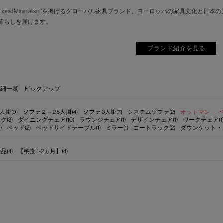
motional Minimalism”を掲げるグローバル家具ブランド。ヨーロッパの家具
暮らしを届けます。
ブランド紹介を見る
詳細一覧
ピックアップ
人掛(9)
ソファ２～2.5人掛(4)
ソファ 3人掛(7)
システムソファ(2)
オットマン ・ ベ
ク(3)
ダイニングチェア(10)
ラウンジチェア(1)
デザインチェア(1)
ワークチェア(1
)
ベッド(2)
ベッドサイドテーブル(1)
ミラー(1)
コートラック(2)
ダウンケット・
(4)
【納期 1-2ヵ月】(4)