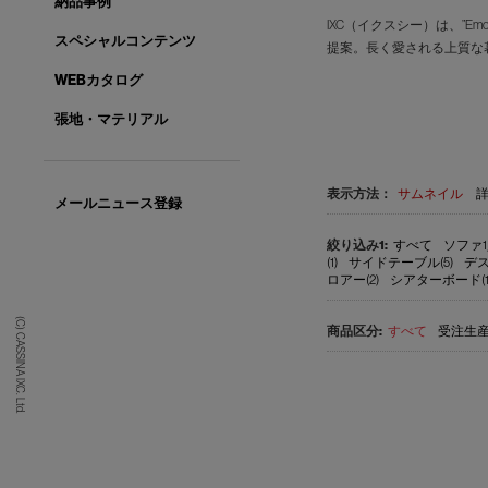
納品事例
IXC（イクスシー）は、”E
スペシャルコンテンツ
提案。長く愛される上質な
WEBカタログ
張地・マテリアル
表示方法：
サムネイル
メールニュース登録
すべて
ソファ1
(1)
サイドテーブル(5)
デス
ロアー(2)
シアターボード(1
(C) CASSINA IXC. Ltd.
すべて
受注生産品