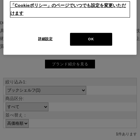
「Cookieポリシー」のページでいつでも設定を変更いただ
けます
IXC（イクスシー）は、”Emotional Minimalism”を掲げるグローバル家
具ブランド。ヨーロッパの家具文化と日本の美意識を融合し、素材や技
術を活かした持続可能で洗練されたインテリアを提案。長く愛される上
詳細設定
OK
質な暮らしを届けます。
ブランド紹介を見る
並べ替え：
1
件あります