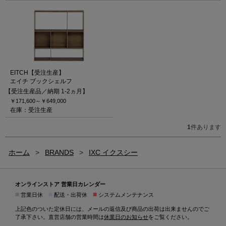
EITCH【受注生産】
エイチ ブックシェルフ
【受注生産品／納期 1-2ヵ月】
￥171,600～
￥649,000
在庫：受注生産
1
件あります
ホーム
>
BRANDS
>
IXC イクスシー
オンラインストア 営業日カレンダー
■
■
■
営業日休
配送・出荷休
システムメンテナンス
上記色のついた定休日には、メールの返信及び商品の出荷は出来ませんのでご
了承下さい。直営店舗の営業時間は
休業日のお知らせ
をご覧ください。