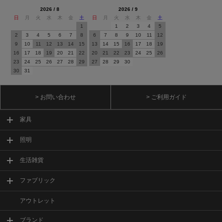
2026 / 8
2026 / 9
日
月
火
水
木
金
土
日
月
火
水
木
金
土
1
1
2
3
4
5
2
3
4
5
6
7
8
6
7
8
9
10
11
12
9
10
11
12
13
14
15
13
14
15
16
17
18
19
16
17
18
19
20
21
22
20
21
22
23
24
25
26
23
24
25
26
27
28
29
27
28
29
30
30
31
> お問い合わせ
> ご利用ガイド
家具
照明
生活雑貨
ファブリック
アウトレット
ブランド