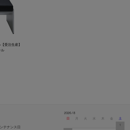
スツール【受注生産】
ール
2026 / 8
日
月
火
水
木
金
土
1
ンテナンス日