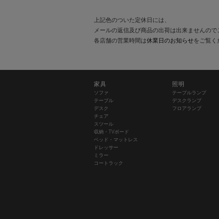
上記色のついた定休日には、
メールの返信及び商品の出荷は出来ませんので
各店舗の営業時間は
休業日のお知らせ
をご覧く
家具
照明
ソファ
テーブルランプ
テーブル
デスクランプ
デスク
フロアランプ
チェア
スツール
収納・TVボード
ベッド・マットレス
ドレッサー
ミラー
コートラック