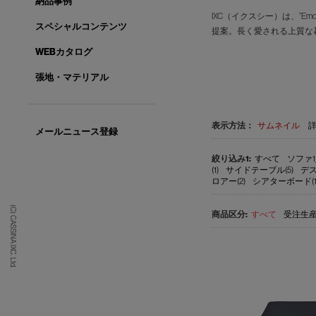
納品事例
IXC（イクスシー）は、”E
スペシャルコンテンツ
提案。長く愛される上質な
WEBカタログ
張地・マテリアル
表示方法：
サムネイル
メールニュース登録
すべて
ソファ1
(1)
サイドテーブル(5)
デス
ロアー(2)
シアターボード(1
(C) CASSINA IXC. Ltd.
すべて
受注生産品