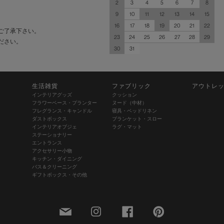
2
3
4
5
6
7
8
9
10
11
12
13
14
15
16
17
18
19
20
21
22
ご了承下さい。
23
24
25
26
27
28
29
ださい。
30
31
生活雑貨
ファブリック
アウトレ
インテリアグッズ
クッション
フラワーベース・プランター
ヌード（中材）
フレグランス・キャンドル
寝具・ベッドリネン
ダストボックス
ブランケット・スロー
インテリアオブジェ
ラグ・マット
ステーショナリー
エントランス
アクセサリー小物
キッチン・ダイニング
バス＆クリーニング
ギフトボックス・その他