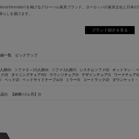
motional Minimalism”を掲げるグローバル家具ブランド。ヨーロッパの家具
暮らしを届けます。
ブランド紹介を見る
詳細一覧
ピックアップ
人掛(9)
ソファ２～2.5人掛(4)
ソファ 3人掛(7)
システムソファ(2)
オットマン ・ ベ
ク(3)
ダイニングチェア(10)
ラウンジチェア(1)
デザインチェア(1)
ワークチェア(1
)
ベッド(2)
ベッドサイドテーブル(1)
ミラー(1)
コートラック(2)
ダウンケット・
(1)
【納期 1-2ヵ月】(1)