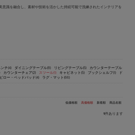
文化と日本の美意識を融合し、素材や技術を活かした持続可能で洗練されたインテリアを
ンチ(4)
ダイニングテーブル(8)
リビングテーブル(5)
カウンターテーブル
)
カウンターチェア(2)
スツール(1)
キャビネット(5)
ブックシェルフ(1)
ド
ピロー・ベッドパッド(4)
ラグ・マット(66)
低価格順
高価格順
新着順
商品名順
1
件あります