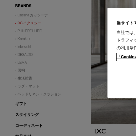
BRANDS
Cassina カッシーナ
当サイト
IXC イクスシー
PHILIPPE HUREL
当社では
Karakter
トラフィ
Interstuhl
の利用条
DESALTO
「Cook
LEMA
照明
生活雑貨
ラグ・マット
ベッドリネン・クッション
ギフト
スタイリング
コーディネート