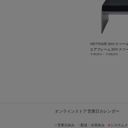
AIR FRAME 3001 
エアフレーム 3001 スツ
￥193,600～
￥288,200
オンラインストア 営業日カレンダー
■
営業日休み
■
配送・出荷休み
■
システムメ