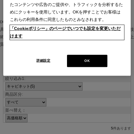
たコンテンツや広告のご提供や、トラフィックを分析するた
めにクッキーを使用しています。OKを押すことでお客様は
これらの利用条件に同意したものとみなされます。
IXC（イクスシー）は、”Emotional Minimalism”を掲げるグローバル家
「Cookieポリシー」のページでいつでも設定を変更いただ
具ブランド。ヨーロッパの家具文化と日本の美意識を融合し、素材や技
けます
術を活かした持続可能で洗練されたインテリアを提案。長く愛される上
質な暮らしを届けます。
詳細設定
OK
ブランド紹介を見る
並べ替え：
5
件あります