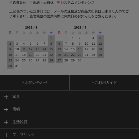
■
■
■
営業日休
配送・出荷休
システムメンテナンス
上記色のついた定休日には、メールの返信及び商品の出荷は出来ませんのでご
了承下さい。直営店舗の営業時間は
休業日のお知らせ
をご覧ください。
2026 / 8
2026 / 9
日
月
火
水
木
金
土
日
月
火
水
木
金
土
1
1
2
3
4
5
2
3
4
5
6
7
8
6
7
8
9
10
11
12
9
10
11
12
13
14
15
13
14
15
16
17
18
19
16
17
18
19
20
21
22
20
21
22
23
24
25
26
23
24
25
26
27
28
29
27
28
29
30
30
31
> お問い合わせ
> ご利用ガイド
家具
照明
生活雑貨
ファブリック