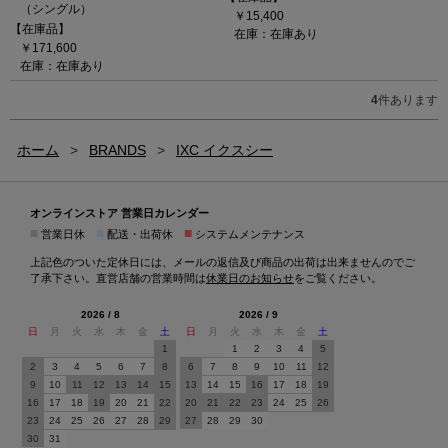
（シングル）
￥15,400
【在庫品】
在庫：在庫あり
￥171,600
在庫：在庫あり
4
件あります
ホーム
>
BRANDS
>
IXC イクスシー
オンラインストア 営業日カレンダー
■
■
■
営業日休
配送・出荷休
システムメンテナンス
上記色のついた定休日には、メールの返信及び商品の出荷は出来ませんのでご
了承下さい。直営店舗の営業時間は
休業日のお知らせ
をご覧ください。
2026 / 8
2026 / 9
日
月
火
水
木
金
土
日
月
火
水
木
金
土
1
1
2
3
4
5
2
3
4
5
6
7
8
6
7
8
9
10
11
12
9
10
11
12
13
14
15
13
14
15
16
17
18
19
16
17
18
19
20
21
22
20
21
22
23
24
25
26
23
24
25
26
27
28
29
27
28
29
30
30
31