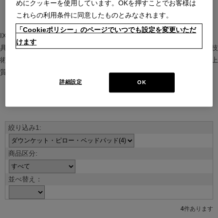
めにクッキーを使用しています。OKを押すことでお客様は
これらの利用条件に同意したものとみなされます。
「Cookieポリシー」のページでいつでも設定を変更いただ
IXC（イクスシー）は、”Emotional Minimalism”を掲げるグローバル家
けます
具ブランド。ヨーロッパの家具文化と日本の美意識を融合し、素材や技
術を活かした持続可能で洗練されたインテリアを提案。長く愛される上
質な暮らしを届けます。
詳細設定
OK
ブランド紹介を見る
並べ替え：
4
件あります