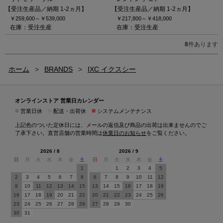
【受注生産品／納期 1-2ヵ月】
【受注生産品／納期 1-2ヵ月】
￥259,600～
￥539,000
￥217,800～
￥418,000
在庫：受注生産
在庫：受注生産
8
件あります
ホーム
>
BRANDS
>
IXC イクスシー
オンラインストア 営業日カレンダー
■
■
■
営業日休
配送・出荷休
システムメンテナンス
上記色のついた定休日には、メールの返信及び商品の出荷は出来ませんのでご
了承下さい。直営店舗の営業時間は
休業日のお知らせ
をご覧ください。
2026 / 8
2026 / 9
日
月
火
水
木
金
土
日
月
火
水
木
金
土
1
1
2
3
4
5
2
3
4
5
6
7
8
6
7
8
9
10
11
12
9
10
11
12
13
14
15
13
14
15
16
17
18
19
16
17
18
19
20
21
22
20
21
22
23
24
25
26
23
24
25
26
27
28
29
27
28
29
30
30
31