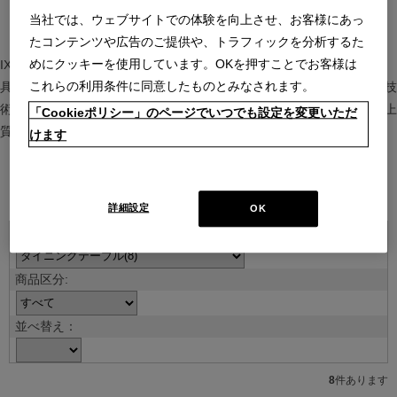
当社では、ウェブサイトでの体験を向上させ、お客様にあっ
たコンテンツや広告のご提供や、トラフィックを分析するた
めにクッキーを使用しています。OKを押すことでお客様は
IXC（イクスシー）は、”Emotional Minimalism”を掲げるグローバル家
これらの利用条件に同意したものとみなされます。
具ブランド。ヨーロッパの家具文化と日本の美意識を融合し、素材や技
術を活かした持続可能で洗練されたインテリアを提案。長く愛される上
「Cookieポリシー」のページでいつでも設定を変更いただ
質な暮らしを届けます。
けます
ブランド紹介を見る
詳細設定
OK
並べ替え：
8
件あります