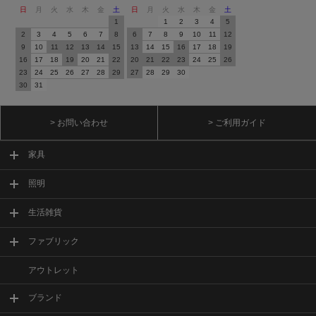
日
月
火
水
木
金
土
日
月
火
水
木
金
土
1
1
2
3
4
5
2
3
4
5
6
7
8
6
7
8
9
10
11
12
9
10
11
12
13
14
15
13
14
15
16
17
18
19
16
17
18
19
20
21
22
20
21
22
23
24
25
26
23
24
25
26
27
28
29
27
28
29
30
30
31
> お問い合わせ
> ご利用ガイド
家具
照明
生活雑貨
ファブリック
アウトレット
ブランド