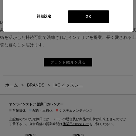
詳細設定
OK
IXC（イクスシー）は、”Emotional Minimalism”を掲げるグローバル家
具ブランド。ヨーロッパの家具文化と日本の美意識を融合し、素材や技
術を活かした持続可能で洗練されたインテリアを提案。長く愛される上
質な暮らしを届けます。
ブランド紹介を見る
ホーム
>
BRANDS
>
IXC イクスシー
オンラインストア 営業日カレンダー
■
■
■
営業日休
配送・出荷休
システムメンテナンス
上記色のついた定休日には、メールの返信及び商品の出荷は出来ませんのでご
了承下さい。直営店舗の営業時間は
休業日のお知らせ
をご覧ください。
2026 / 8
2026 / 9