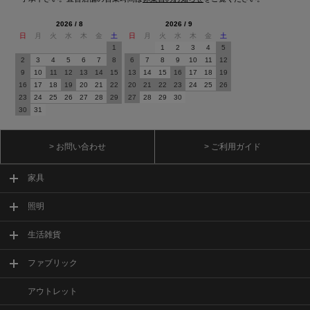
2026 / 8
2026 / 9
日
月
火
水
木
金
土
日
月
火
水
木
金
土
1
1
2
3
4
5
2
3
4
5
6
7
8
6
7
8
9
10
11
12
9
10
11
12
13
14
15
13
14
15
16
17
18
19
16
17
18
19
20
21
22
20
21
22
23
24
25
26
23
24
25
26
27
28
29
27
28
29
30
30
31
> お問い合わせ
> ご利用ガイド
家具
照明
生活雑貨
ファブリック
アウトレット