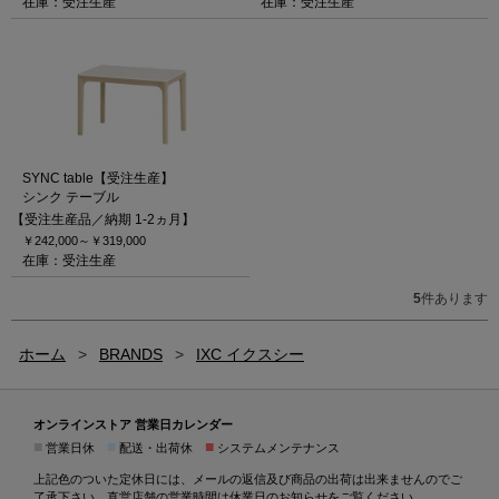
在庫：受注生産
在庫：受注生産
SYNC table【受注生産】
シンク テーブル
【受注生産品／納期 1-2ヵ月】
￥242,000～
￥319,000
在庫：受注生産
5
件あります
ホーム
>
BRANDS
>
IXC イクスシー
オンラインストア 営業日カレンダー
■
■
■
営業日休
配送・出荷休
システムメンテナンス
上記色のついた定休日には、メールの返信及び商品の出荷は出来ませんのでご
了承下さい。直営店舗の営業時間は
休業日のお知らせ
をご覧ください。