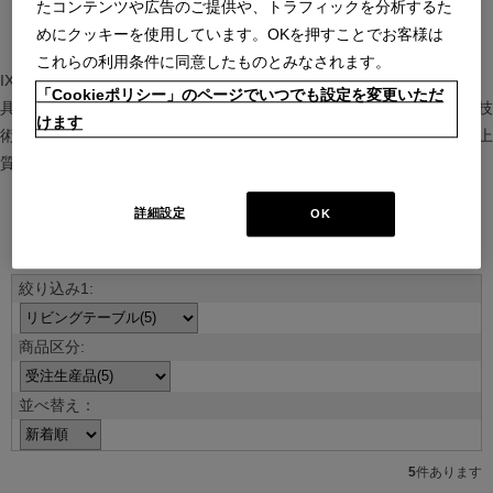
たコンテンツや広告のご提供や、トラフィックを分析するた
めにクッキーを使用しています。OKを押すことでお客様は
これらの利用条件に同意したものとみなされます。
IXC（イクスシー）は、”Emotional Minimalism”を掲げるグローバル家
「Cookieポリシー」のページでいつでも設定を変更いただ
具ブランド。ヨーロッパの家具文化と日本の美意識を融合し、素材や技
けます
術を活かした持続可能で洗練されたインテリアを提案。長く愛される上
質な暮らしを届けます。
詳細設定
OK
ブランド紹介を見る
並べ替え：
5
件あります