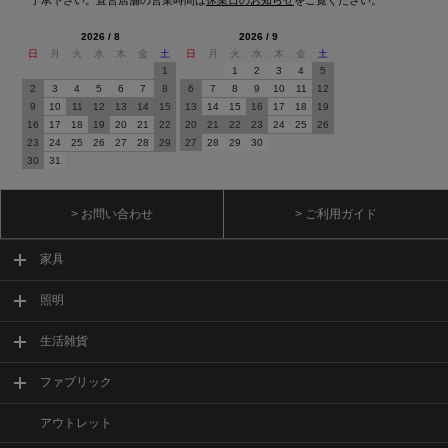
2026 / 8
2026 / 9
日
月
火
水
木
金
土
日
月
火
水
木
金
土
1
1
2
3
4
5
2
3
4
5
6
7
8
6
7
8
9
10
11
12
9
10
11
12
13
14
15
13
14
15
16
17
18
19
16
17
18
19
20
21
22
20
21
22
23
24
25
26
23
24
25
26
27
28
29
27
28
29
30
30
31
> お問い合わせ
> ご利用ガイド
家具
照明
生活雑貨
ファブリック
アウトレット