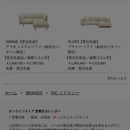
AMANE【受注生産】
PLATO【受注生産】
アマネ システムソファ（組合せパ
プラトー ソファ（組合せパターン
ターン限定）
限定）
【受注生産品／納期 1-2ヵ月】
【受注生産品／納期 1-2ヵ月】
￥1,668,700～
￥3,780,700
￥1,863,400～
￥4,015,000
在庫：受注生産
在庫：受注生産
2
件あります
ホーム
>
BRANDS
>
IXC イクスシー
オンラインストア 営業日カレンダー
■
■
■
営業日休
配送・出荷休
システムメンテナンス
上記色のついた定休日には、メールの返信及び商品の出荷は出来ませんのでご
了承下さい。直営店舗の営業時間は
休業日のお知らせ
をご覧ください。