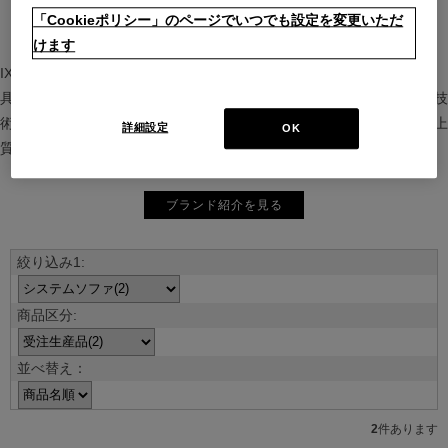
「Cookieポリシー」のページでいつでも設定を変更いただ
けます
IXC（イクスシー）は、”Emotional Minimalism”を掲げるグローバル家
具ブランド。ヨーロッパの家具文化と日本の美意識を融合し、素材や技
術を活かした持続可能で洗練されたインテリアを提案。長く愛される上
詳細設定
OK
質な暮らしを届けます。
ブランド紹介を見る
並べ替え：
2
件あります