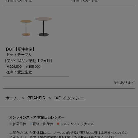
在庫：受注生産
在庫：受注生産
DOT【受注生産】
ドットテーブル
【受注生産品／納期 1-2ヵ月】
￥209,000～
￥308,000
在庫：受注生産
5
件あります
ホーム
>
BRANDS
>
IXC イクスシー
オンラインストア 営業日カレンダー
■
■
■
営業日休
配送・出荷休
システムメンテナンス
上記色のついた定休日には、メールの返信及び商品の出荷は出来ませんのでご
了承下さい。直営店舗の営業時間は
休業日のお知らせ
をご覧ください。