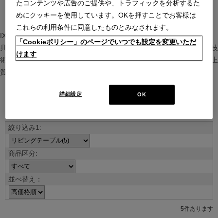
たコンテンツや広告のご提供や、トラフィックを分析するた
めにクッキーを使用しています。OKを押すことでお客様は
これらの利用条件に同意したものとみなされます。
IXC（イクスシー）は、”Emotional Minimalism”を掲げるグローバル家
「Cookieポリシー」のページでいつでも設定を変更いただ
具ブランド。ヨーロッパの家具文化と日本の美意識を融合し、素材や技
けます
術を活かした持続可能で洗練されたインテリアを提案。長く愛される上
質な暮らしを届けます。
詳細設定
OK
ブランド紹介を見る
並べ替え：
5
件あります