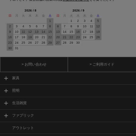
2026 / 8
2026 / 9
日
月
火
水
木
金
土
日
月
火
水
木
金
土
1
1
2
3
4
5
2
3
4
5
6
7
8
6
7
8
9
10
11
12
9
10
11
12
13
14
15
13
14
15
16
17
18
19
16
17
18
19
20
21
22
20
21
22
23
24
25
26
23
24
25
26
27
28
29
27
28
29
30
30
31
> お問い合わせ
> ご利用ガイド
家具
照明
生活雑貨
ファブリック
アウトレット