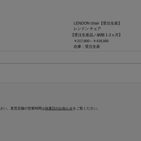
LENDON chair【受注生産】
レンドン チェア
【受注生産品／納期 1-2ヵ月】
￥217,800～
￥418,000
在庫：受注生産
さい。直営店舗の営業時間は
休業日のお知らせ
をご覧ください。