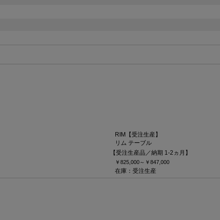
RIM【受注生産】
リム テーブル
【受注生産品／納期 1-2ヵ月】
￥825,000～
￥847,000
在庫：受注生産