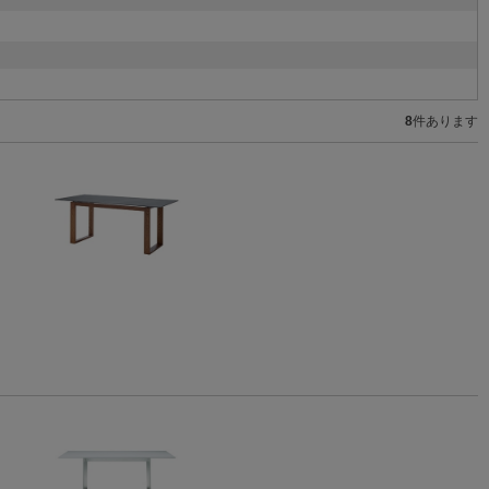
8
件あります