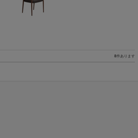
8
件あります