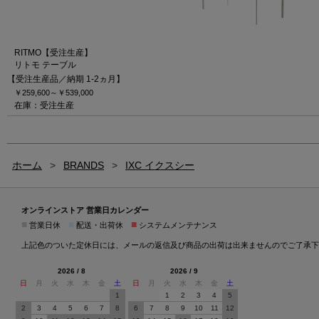
RITMO【受注生産】
リトモ テーブル
【受注生産品／納期 1-2ヵ月】
￥259,600～
￥539,000
在庫：受注生産
ホーム
>
BRANDS
>
IXC イクスシー
オンラインストア 営業日カレンダー
■
■
■
営業日休
配送・出荷休
システムメンテナンス
上記色のついた定休日には、メールの返信及び商品の出荷は出来ませんのでご了承下
2026 / 8
2026 / 9
日
月
火
水
木
金
土
日
月
火
水
木
金
土
1
1
2
3
4
5
2
3
4
5
6
7
8
6
7
8
9
10
11
12