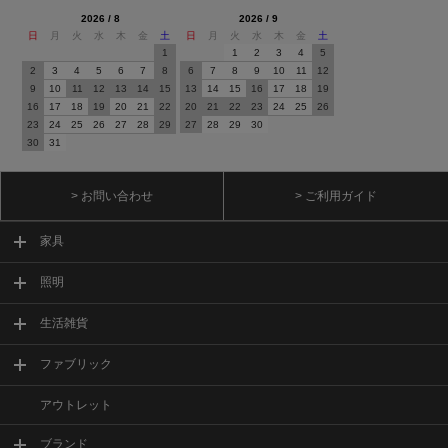
2026 / 8
2026 / 9
日
月
火
水
木
金
土
日
月
火
水
木
金
土
1
1
2
3
4
5
2
3
4
5
6
7
8
6
7
8
9
10
11
12
9
10
11
12
13
14
15
13
14
15
16
17
18
19
16
17
18
19
20
21
22
20
21
22
23
24
25
26
23
24
25
26
27
28
29
27
28
29
30
30
31
> お問い合わせ
> ご利用ガイド
家具
照明
生活雑貨
ファブリック
アウトレット
ブランド