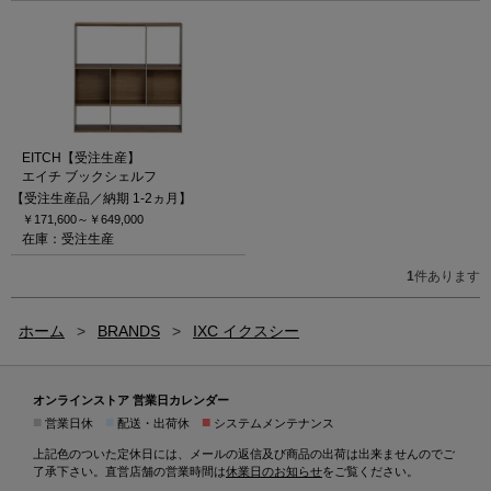
EITCH【受注生産】
エイチ ブックシェルフ
【受注生産品／納期 1-2ヵ月】
￥171,600～
￥649,000
在庫：受注生産
1
件あります
ホーム
>
BRANDS
>
IXC イクスシー
オンラインストア 営業日カレンダー
■
■
■
営業日休
配送・出荷休
システムメンテナンス
上記色のついた定休日には、メールの返信及び商品の出荷は出来ませんのでご
了承下さい。直営店舗の営業時間は
休業日のお知らせ
をご覧ください。