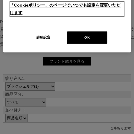
「Cookieポリシー」のページでいつでも設定を変更いただ
けます
IXC（イクスシー）は、”Emotional Minimalism”を掲げるグローバル家
具ブランド。ヨーロッパの家具文化と日本の美意識を融合し、素材や技
術を活かした持続可能で洗練されたインテリアを提案。長く愛される上
詳細設定
OK
質な暮らしを届けます。
ブランド紹介を見る
並べ替え：
1
件あります