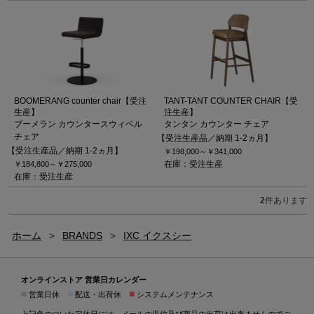
BOOMERANG counter chair【受注
TANT-TANT COUNTER CHAIR【受
生産】
注生産】
ブーメラン カウンタースウィベル
タンタン カウンター チェア
チェア
【受注生産品／納期 1-2ヵ月】
【受注生産品／納期 1-2ヵ月】
￥198,000～
￥341,000
在庫：受注生産
￥184,800～
￥275,000
在庫：受注生産
2
件あります
ホーム
>
BRANDS
>
IXC イクスシー
オンラインストア 営業日カレンダー
■
■
■
営業日休
配送・出荷休
システムメンテナンス
上記色のついた定休日には、メールの返信及び商品の出荷は出来ませんのでご