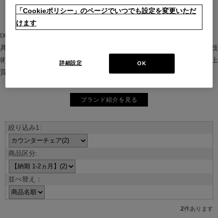
「Cookieポリシー」のページでいつでも設定を変更いただ
けます
IXC（イクスシー）は、”Emotional Minimalism”を掲げるグローバル家
具ブランド。ヨーロッパの家具文化と日本の美意識を融合し、素材や技
術を活かした持続可能で洗練されたインテリアを提案。長く愛される上
詳細設定
OK
質な暮らしを届けます。
ブランド紹介を見る
並べ替え：
2
件あります