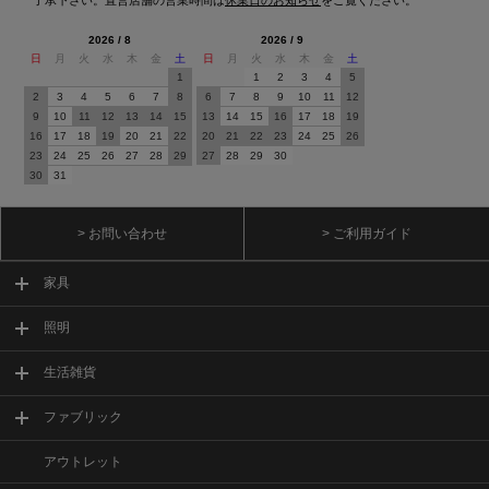
2026 / 8
2026 / 9
日
月
火
水
木
金
土
日
月
火
水
木
金
土
1
1
2
3
4
5
2
3
4
5
6
7
8
6
7
8
9
10
11
12
9
10
11
12
13
14
15
13
14
15
16
17
18
19
16
17
18
19
20
21
22
20
21
22
23
24
25
26
23
24
25
26
27
28
29
27
28
29
30
30
31
> お問い合わせ
> ご利用ガイド
家具
照明
生活雑貨
ファブリック
アウトレット