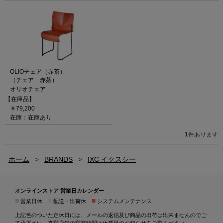
OLIOチェア（赤茶）
（チェア 赤茶）
オリオチェア
【在庫品】
￥79,200
在庫：在庫あり
1
件あります
ホーム
>
BRANDS
>
IXC イクスシー
オンラインストア 営業日カレンダー
■
■
■
営業日休
配送・出荷休
システムメンテナンス
上記色のついた定休日には、メールの返信及び商品の出荷は出来ませんのでご
了承下さい。直営店舗の営業時間は
休業日のお知らせ
をご覧ください。