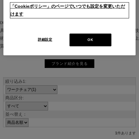
「Cookieポリシー」のページでいつでも設定を変更いただ
けます
IXC（イクスシー）は、”Emotional Minimalism”を掲げるグローバル家
具ブランド。ヨーロッパの家具文化と日本の美意識を融合し、素材や技
術を活かした持続可能で洗練されたインテリアを提案。長く愛される上
詳細設定
OK
質な暮らしを届けます。
ブランド紹介を見る
並べ替え：
1
件あります