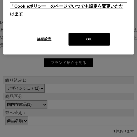
「Cookieポリシー」のページでいつでも設定を変更いただ
けます
IXC（イクスシー）は、”Emotional Minimalism”を掲げるグローバル家
具ブランド。ヨーロッパの家具文化と日本の美意識を融合し、素材や技
術を活かした持続可能で洗練されたインテリアを提案。長く愛される上
詳細設定
OK
質な暮らしを届けます。
ブランド紹介を見る
並べ替え：
1
件あります