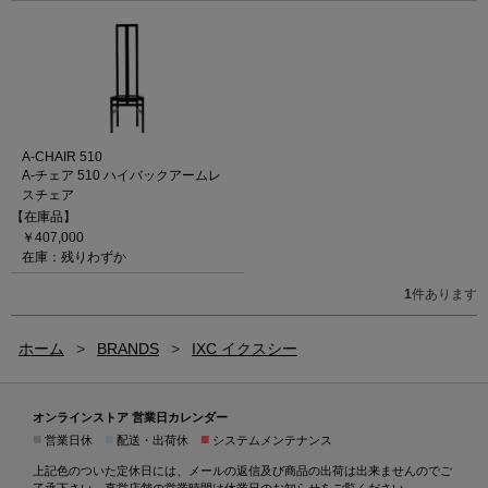
A-CHAIR 510
A-チェア 510 ハイバックアームレ
スチェア
【在庫品】
￥407,000
在庫：残りわずか
1
件あります
ホーム
>
BRANDS
>
IXC イクスシー
オンラインストア 営業日カレンダー
■
■
■
営業日休
配送・出荷休
システムメンテナンス
上記色のついた定休日には、メールの返信及び商品の出荷は出来ませんのでご
了承下さい。直営店舗の営業時間は
休業日のお知らせ
をご覧ください。