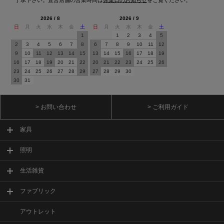
2026 / 8
2026 / 9
日
月
火
水
木
金
土
日
月
火
水
木
金
土
1
1
2
3
4
5
2
3
4
5
6
7
8
6
7
8
9
10
11
12
9
10
11
12
13
14
15
13
14
15
16
17
18
19
16
17
18
19
20
21
22
20
21
22
23
24
25
26
23
24
25
26
27
28
29
27
28
29
30
30
31
> お問い合わせ
> ご利用ガイド
家具
照明
生活雑貨
ファブリック
アウトレット