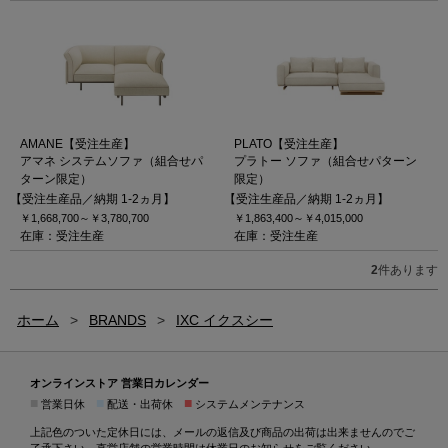
AMANE【受注生産】
PLATO【受注生産】
アマネ システムソファ（組合せパ
プラトー ソファ（組合せパターン
ターン限定）
限定）
【受注生産品／納期 1-2ヵ月】
【受注生産品／納期 1-2ヵ月】
￥1,668,700～
￥3,780,700
￥1,863,400～
￥4,015,000
在庫：受注生産
在庫：受注生産
2
件あります
ホーム
>
BRANDS
>
IXC イクスシー
オンラインストア 営業日カレンダー
■
■
■
営業日休
配送・出荷休
システムメンテナンス
上記色のついた定休日には、メールの返信及び商品の出荷は出来ませんのでご
了承下さい。直営店舗の営業時間は
休業日のお知らせ
をご覧ください。