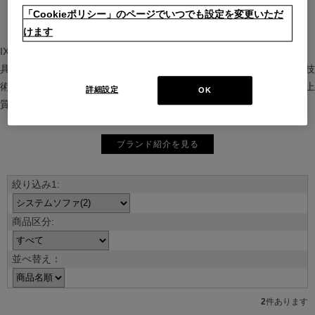
「Cookieポリシー」のページでいつでも設定を変更いただ
けます
IXC（イクスシー）は、”Emotional Minimalism”を掲げるグローバル家
具ブランド。ヨーロッパの家具文化と日本の美意識を融合し、素材や技
術を活かした持続可能で洗練されたインテリアを提案。長く愛される上
詳細設定
OK
質な暮らしを届けます。
ブランド紹介を見る
並べ替え：
2
件あります