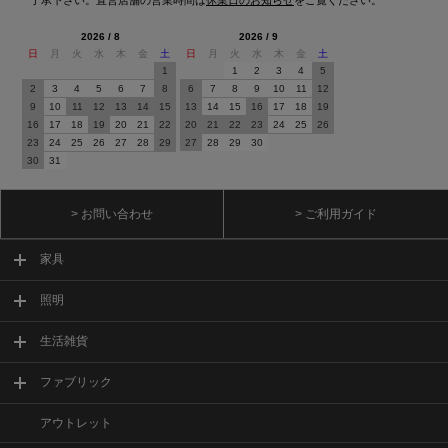
2026 / 8
2026 / 9
日
月
火
水
木
金
土
日
月
火
水
木
金
土
1
1
2
3
4
5
2
3
4
5
6
7
8
6
7
8
9
10
11
12
9
10
11
12
13
14
15
13
14
15
16
17
18
19
16
17
18
19
20
21
22
20
21
22
23
24
25
26
23
24
25
26
27
28
29
27
28
29
30
30
31
> お問い合わせ
> ご利用ガイド
家具
照明
生活雑貨
ファブリック
アウトレット