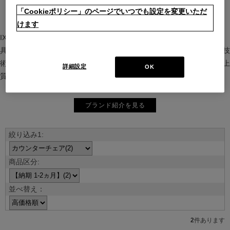
「Cookieポリシー」のページでいつでも設定を変更いただ
けます
IXC（イクスシー）は、”Emotional Minimalism”を掲げるグローバル家
具ブランド。ヨーロッパの家具文化と日本の美意識を融合し、素材や技
術を活かした持続可能で洗練されたインテリアを提案。長く愛される上
詳細設定
OK
質な暮らしを届けます。
ブランド紹介を見る
並べ替え：
2
件あります