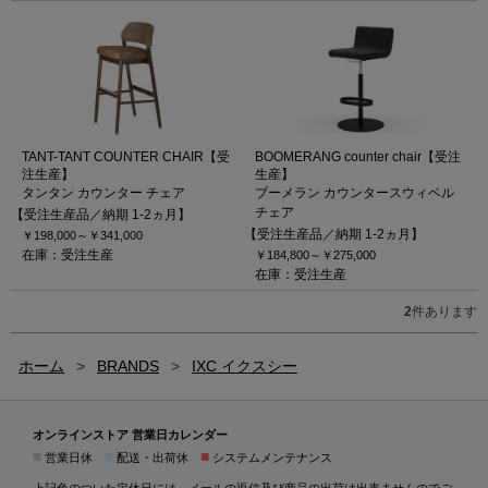
TANT-TANT COUNTER CHAIR【受
BOOMERANG counter chair【受注
注生産】
生産】
タンタン カウンター チェア
ブーメラン カウンタースウィベル
チェア
【受注生産品／納期 1-2ヵ月】
【受注生産品／納期 1-2ヵ月】
￥198,000～
￥341,000
在庫：受注生産
￥184,800～
￥275,000
在庫：受注生産
2
件あります
ホーム
>
BRANDS
>
IXC イクスシー
オンラインストア 営業日カレンダー
■
■
■
営業日休
配送・出荷休
システムメンテナンス
上記色のついた定休日には、メールの返信及び商品の出荷は出来ませんのでご