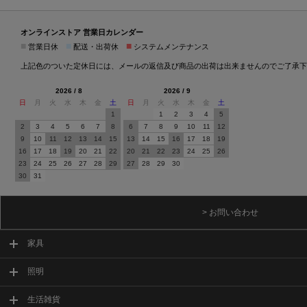
オンラインストア 営業日カレンダー
■
■
■
営業日休
配送・出荷休
システムメンテナンス
上記色のついた定休日には、メールの返信及び商品の出荷は出来ませんのでご了承下
2026 / 8
2026 / 9
日
月
火
水
木
金
土
日
月
火
水
木
金
土
1
1
2
3
4
5
2
3
4
5
6
7
8
6
7
8
9
10
11
12
9
10
11
12
13
14
15
13
14
15
16
17
18
19
16
17
18
19
20
21
22
20
21
22
23
24
25
26
23
24
25
26
27
28
29
27
28
29
30
30
31
> お問い合わせ
家具
照明
生活雑貨