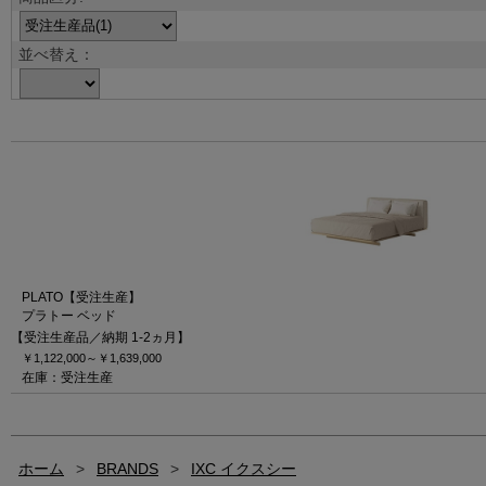
並べ替え：
PLATO【受注生産】
プラトー ベッド
【受注生産品／納期 1-2ヵ月】
￥1,122,000～
￥1,639,000
在庫：受注生産
ホーム
>
BRANDS
>
IXC イクスシー