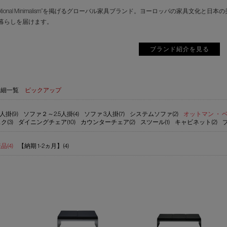
motional Minimalism”を掲げるグローバル家具ブランド。ヨーロッパの家具
暮らしを届けます。
ブランド紹介を見る
詳細一覧
ピックアップ
人掛(9)
ソファ２～2.5人掛(4)
ソファ 3人掛(7)
システムソファ(2)
オットマン ・ ベ
ク(3)
ダイニングチェア(10)
カウンターチェア(2)
スツール(1)
キャビネット(2)
(4)
【納期 1-2ヵ月】(4)