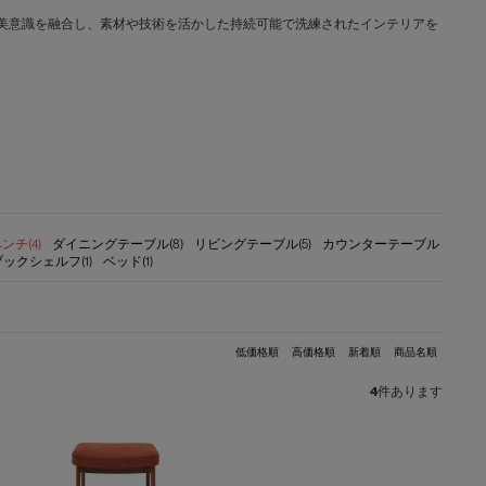
文化と日本の美意識を融合し、素材や技術を活かした持続可能で洗練されたインテリアを
ンチ(4)
ダイニングテーブル(8)
リビングテーブル(5)
カウンターテーブル
ブックシェルフ(1)
ベッド(1)
低価格順
高価格順
新着順
商品名順
4
件あります