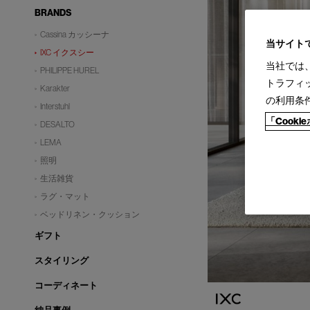
BRANDS
Cassina カッシーナ
当サイト
IXC イクスシー
当社では
PHILIPPE HUREL
トラフィ
Karakter
の利用条
Interstuhl
「Cook
DESALTO
LEMA
照明
生活雑貨
ラグ・マット
ベッドリネン・クッション
ギフト
スタイリング
コーディネート