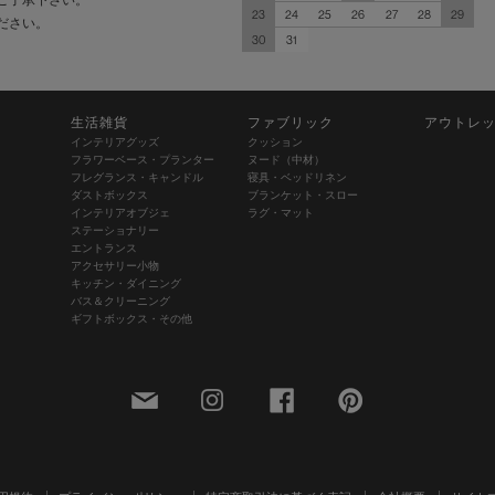
23
24
25
26
27
28
29
ださい。
30
31
生活雑貨
ファブリック
アウトレ
インテリアグッズ
クッション
フラワーベース・プランター
ヌード（中材）
フレグランス・キャンドル
寝具・ベッドリネン
ダストボックス
ブランケット・スロー
インテリアオブジェ
ラグ・マット
ステーショナリー
エントランス
アクセサリー小物
キッチン・ダイニング
バス＆クリーニング
ギフトボックス・その他