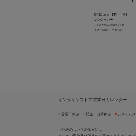
SYNC bench【受注生産】
シンク ベンチ
【受注生産品／納期 1-2ヵ月】
￥264,000～ ￥418,000
オンラインストア 営業日カレンダー
■
営業日休み
■
配送・出荷休み
■
システムメ
上記色のついた定休日には、
メールの返信及び商品の出荷は出来ませんので