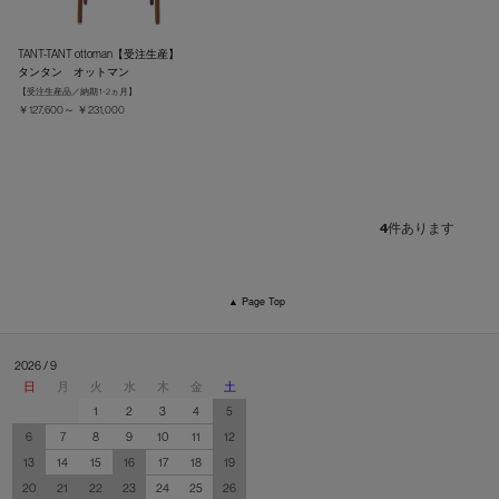
TANT-TANT ottoman【受注生産】
タンタン オットマン
【受注生産品／納期 1-2ヵ月】
￥127,600～ ￥231,000
4
件あります
▲ Page Top
2026 / 9
日
月
火
水
木
金
土
1
2
3
4
5
6
7
8
9
10
11
12
13
14
15
16
17
18
19
20
21
22
23
24
25
26