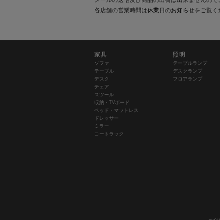
各店舗の営業時間は
休業日のお知らせ
をご覧く
家具
照明
ソファ
テーブルランプ
テーブル
デスクランプ
デスク
フロアランプ
チェア
スツール
収納・TVボード
ベッド・マットレス
ドレッサー
ミラー
コートラック