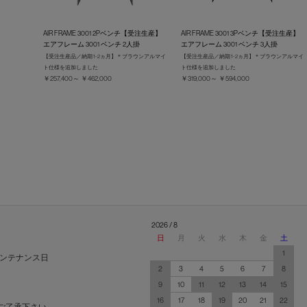
AIR FRAME 3001 2Pベンチ【受注生産】
AIR FRAME 3001 3Pベンチ【受注生産】
エアフレーム 3001 ベンチ 2人掛
エアフレーム 3001 ベンチ 3人掛
【受注生産品／納期 1-2ヵ月】＊ブラウンアルマイ
【受注生産品／納期 1-2ヵ月】＊ブラウンアルマイ
ト仕様を追加しました
ト仕様を追加しました
￥257,400～ ￥462,000
￥319,000～ ￥594,000
2026 / 8
日
月
火
水
木
金
土
1
ンテナンス日
2
3
4
5
6
7
8
9
10
11
12
13
14
15
16
17
18
19
20
21
22
ご了承下さい。