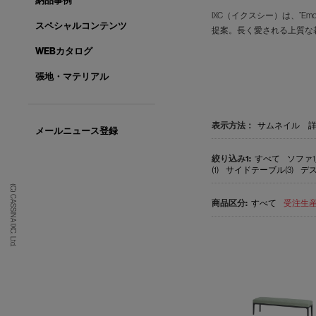
納品事例
IXC（イクスシー）は、”E
スペシャルコンテンツ
提案。長く愛される上質な
WEBカタログ
張地・マテリアル
表示方法：
サムネイル
メールニュース登録
すべて
ソファ1
(1)
サイドテーブル(3)
デス
(C) CASSINA IXC. Ltd.
すべて
受注生産品