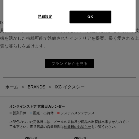
詳細設定
OK
IXC（イクスシー）は、”Emotional Minimalism”を掲げるグローバル家
具ブランド。ヨーロッパの家具文化と日本の美意識を融合し、素材や技
術を活かした持続可能で洗練されたインテリアを提案。長く愛される上
質な暮らしを届けます。
ブランド紹介を見る
ホーム
>
BRANDS
>
IXC イクスシー
オンラインストア 営業日カレンダー
■
■
■
営業日休
配送・出荷休
システムメンテナンス
上記色のついた定休日には、メールの返信及び商品の出荷は出来ませんのでご
了承下さい。直営店舗の営業時間は
休業日のお知らせ
をご覧ください。
2026 / 8
2026 / 9