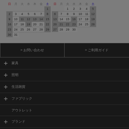
日
月
火
水
木
金
土
日
月
火
水
木
金
土
1
1
2
3
4
5
2
3
4
5
6
7
8
6
7
8
9
10
11
12
9
10
11
12
13
14
15
13
14
15
16
17
18
19
16
17
18
19
20
21
22
20
21
22
23
24
25
26
23
24
25
26
27
28
29
27
28
29
30
30
31
> お問い合わせ
> ご利用ガイド
家具
照明
生活雑貨
ファブリック
アウトレット
ブランド