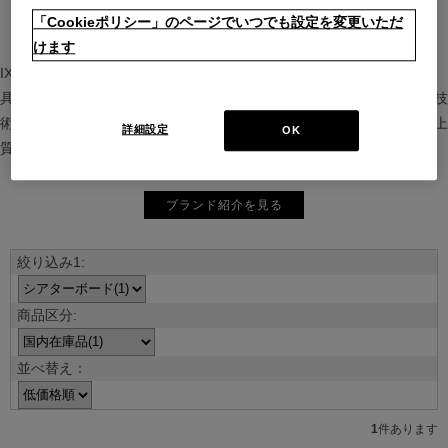
「Cookieポリシー」のページでいつでも設定を変更いただ
けます
IXC（イクスシー）は、”Emotional Minimalism”を掲げるグローバル家
具ブランド。ヨーロッパの家具文化と日本の美意識を融合し、素材や技
術を活かした持続可能で洗練されたインテリアを提案。長く愛される上
詳細設定
OK
質な暮らしを届けます。
ブランド紹介を見る
並べ替え：
1
件あります