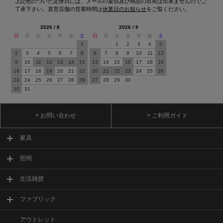
上記色のついた定休日には、メールの返信及び商品の出荷は出来ませんのでご
了承下さい。直営店舗の営業時間は
休業日のお知らせ
をご覧ください。
2026 / 8
2026 / 9
日
月
火
水
木
金
土
日
月
火
水
木
金
土
1
1
2
3
4
5
2
3
4
5
6
7
8
6
7
8
9
10
11
12
9
10
11
12
13
14
15
13
14
15
16
17
18
19
16
17
18
19
20
21
22
20
21
22
23
24
25
26
23
24
25
26
27
28
29
27
28
29
30
30
31
> お問い合わせ
> ご利用ガイド
家具
照明
生活雑貨
ファブリック
アウトレット