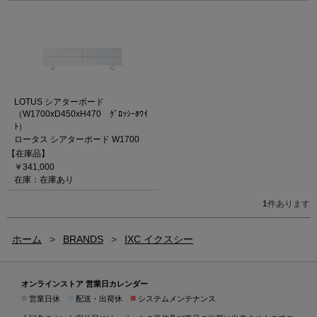
LOTUS シアターボード
（W1700xD450xH470 ｸﾞﾛｯｼｰﾎﾜｲ
ﾄ）
ロータス シアターボード W1700
【在庫品】
￥341,000
在庫：在庫あり
1
件あります
ホーム
>
BRANDS
>
IXC イクスシー
オンラインストア 営業日カレンダー
■
■
■
営業日休
配送・出荷休
システムメンテナンス