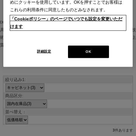
めにクッキーを使用しています。OKを押すことでお客様は
これらの利用条件に同意したものとみなされます。
「Cookieポリシー」のページでいつでも設定を変更いただ
IXC（イクスシー）は、”Emotional Minimalism”を掲げるグローバル家
けます
具ブランド。ヨーロッパの家具文化と日本の美意識を融合し、素材や技
術を活かした持続可能で洗練されたインテリアを提案。長く愛される上
質な暮らしを届けます。
詳細設定
OK
ブランド紹介を見る
並べ替え：
3
件あります