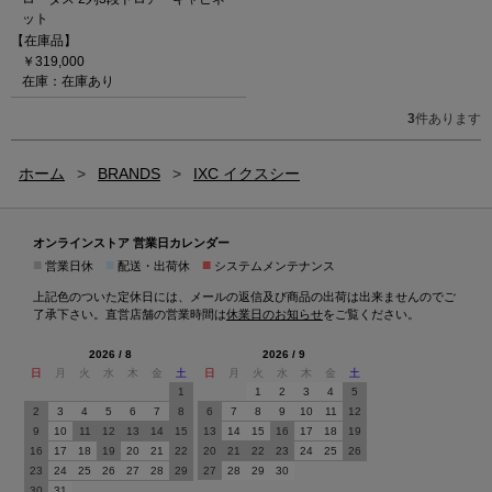
ット
【在庫品】
￥319,000
在庫：在庫あり
3
件あります
ホーム
>
BRANDS
>
IXC イクスシー
オンラインストア 営業日カレンダー
■
■
■
営業日休
配送・出荷休
システムメンテナンス
上記色のついた定休日には、メールの返信及び商品の出荷は出来ませんのでご
了承下さい。直営店舗の営業時間は
休業日のお知らせ
をご覧ください。
2026 / 8
2026 / 9
日
月
火
水
木
金
土
日
月
火
水
木
金
土
1
1
2
3
4
5
2
3
4
5
6
7
8
6
7
8
9
10
11
12
9
10
11
12
13
14
15
13
14
15
16
17
18
19
16
17
18
19
20
21
22
20
21
22
23
24
25
26
23
24
25
26
27
28
29
27
28
29
30
30
31