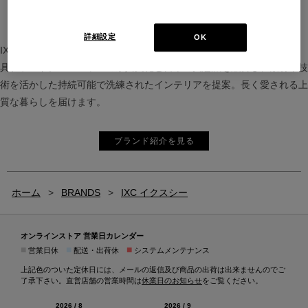
詳細設定
OK
IXC（イクスシー）は、”Emotional Minimalism”を掲げるグローバル家
具ブランド。ヨーロッパの家具文化と日本の美意識を融合し、素材や技
術を活かした持続可能で洗練されたインテリアを提案。長く愛される上
質な暮らしを届けます。
ブランド紹介を見る
ホーム
>
BRANDS
>
IXC イクスシー
オンラインストア 営業日カレンダー
■
■
■
営業日休
配送・出荷休
システムメンテナンス
上記色のついた定休日には、メールの返信及び商品の出荷は出来ませんのでご
了承下さい。直営店舗の営業時間は
休業日のお知らせ
をご覧ください。
2026 / 8
2026 / 9