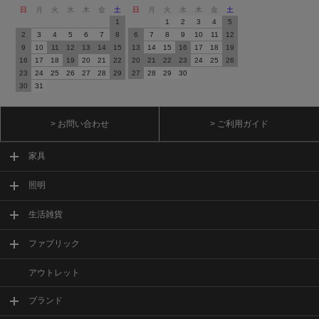
日
月
火
水
木
金
土
日
月
火
水
木
金
土
1
1
2
3
4
5
2
3
4
5
6
7
8
6
7
8
9
10
11
12
9
10
11
12
13
14
15
13
14
15
16
17
18
19
16
17
18
19
20
21
22
20
21
22
23
24
25
26
23
24
25
26
27
28
29
27
28
29
30
30
31
> お問い合わせ
> ご利用ガイド
家具
照明
生活雑貨
ファブリック
アウトレット
ブランド