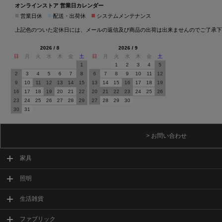
オンラインストア 営業日カレンダー
■
■
■
営業日休
配送・出荷休
システムメンテナンス
上記色のついた定休日には、メールの返信及び商品の出荷は出来ませんのでご了承下
2026 / 8
2026 / 9
日
月
火
水
木
金
土
日
月
火
水
木
金
土
1
1
2
3
4
5
2
3
4
5
6
7
8
6
7
8
9
10
11
12
9
10
11
12
13
14
15
13
14
15
16
17
18
19
16
17
18
19
20
21
22
20
21
22
23
24
25
26
23
24
25
26
27
28
29
27
28
29
30
30
31
> お問い合わせ
家具
照明
生活雑貨
ファブリック