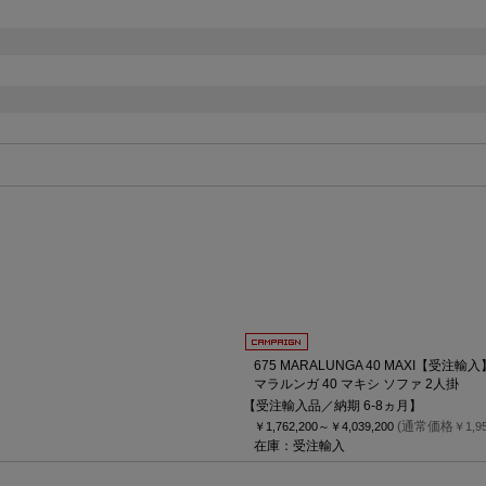
675 MARALUNGA 40 MAXI【受注輸入
マラルンガ 40 マキシ ソファ 2人掛
【受注輸入品／納期 6-8ヵ月】
(通常価格
￥1,762,200～
￥4,039,200
￥1,9
在庫：受注輸入