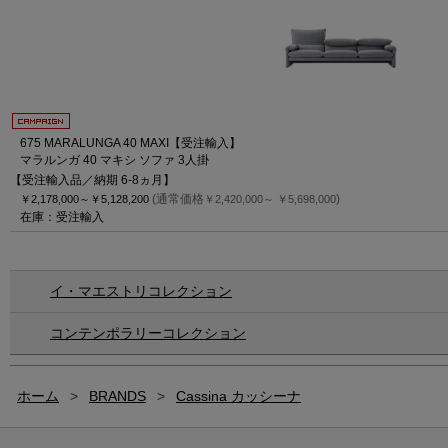
675 MARALUNGA 40 MAXI【受注輸入】
マラルンガ 40 マキシ ソファ 3人掛
【受注輸入品／納期 6-8ヵ月】
(通常価格
)
￥2,178,000～
￥5,128,200
￥2,420,000～
￥5,698,000
在庫：受注輸入
イ・マエストリコレクション
コンテンポラリーコレクション
ホーム
>
BRANDS
>
Cassina カッシーナ