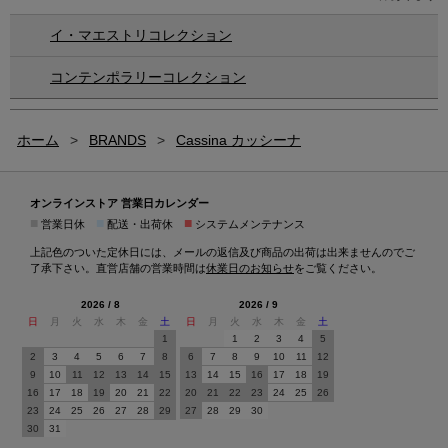
イ・マエストリコレクション
コンテンポラリーコレクション
ホーム
>
BRANDS
>
Cassina カッシーナ
オンラインストア 営業日カレンダー
■
■
■
営業日休
配送・出荷休
システムメンテナンス
上記色のついた定休日には、メールの返信及び商品の出荷は出来ませんのでご
了承下さい。直営店舗の営業時間は
休業日のお知らせ
をご覧ください。
2026 / 8
2026 / 9
日
月
火
水
木
金
土
日
月
火
水
木
金
土
1
1
2
3
4
5
2
3
4
5
6
7
8
6
7
8
9
10
11
12
9
10
11
12
13
14
15
13
14
15
16
17
18
19
16
17
18
19
20
21
22
20
21
22
23
24
25
26
23
24
25
26
27
28
29
27
28
29
30
30
31