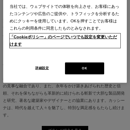
当社では、ウェブサイトでの体験を向上させ、お客様にあっ
カッシーナは創業以来、インテリアの未来をデザインし続けてきた
たコンテンツや広告のご提供や、トラフィックを分析するた
家具業界では数少ないリーディングブランドとして知られていま
めにクッキーを使用しています。OKを押すことでお客様は
す。17世紀、イタリアで誕生したカッシーナは、教会の木製チェア
これらの利用条件に同意したものとみなされます。
の製造に始まり、その後豪華客船の内装などを手掛け、技術力を確
「Cookieポリシー」のページでいつでも設定を変更いただ
かなものとしました。1927年にチェーザレ・カッシーナとウンベル
けます
ト・カッシーナによってカッシーナ社が設立されると、5０年代には
モダンファーニチャーの分野へと転身、その後多くの製品が世界中
の最も重要な美術館にコレクションされるなど、その完成度とデザ
詳細設定
OK
イン性は高い評価を得ています。この普遍的なクオリティを支える
のは、高水準のテクノロジーとアルチザン（職人）の技術の継承と
の見事な融合であり、また、永年をかけ築きあげられた歴史と信
頼、それを保ちながらも革新的に続けられる斬新で大胆な製品開発
と研究、著名な建築家やデザイナーとの協業にあります。カッシー
ナは、時代を越えて人々を魅了し、特別な満足感をもたらし続けま
す。