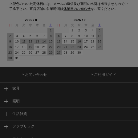
上記色のついた定休日には、メールの返信及び商品の出荷は出来ませんのでご
了承下さい。直営店舗の営業時間は
休業日のお知らせ
をご覧ください。
2026 / 8
2026 / 9
日
月
火
水
木
金
土
日
月
火
水
木
金
土
1
1
2
3
4
5
2
3
4
5
6
7
8
6
7
8
9
10
11
12
9
10
11
12
13
14
15
13
14
15
16
17
18
19
16
17
18
19
20
21
22
20
21
22
23
24
25
26
23
24
25
26
27
28
29
27
28
29
30
30
31
> お問い合わせ
> ご利用ガイド
家具
照明
生活雑貨
ファブリック