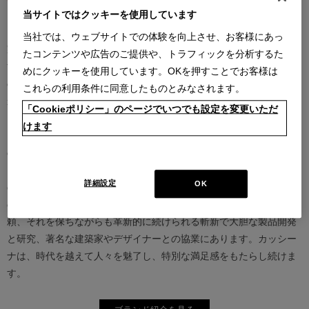
当サイトではクッキーを使用しています
カッシーナは創業以来、インテリアの未来をデザインし続けてきた
当社では、ウェブサイトでの体験を向上させ、お客様にあっ
家具業界では数少ないリーディングブランドとして知られていま
たコンテンツや広告のご提供や、トラフィックを分析するた
す。17世紀、イタリアで誕生したカッシーナは、教会の木製チェア
めにクッキーを使用しています。OKを押すことでお客様は
の製造に始まり、その後豪華客船の内装などを手掛け、技術力を確
これらの利用条件に同意したものとみなされます。
かなものとしました。1927年にチェーザレ・カッシーナとウンベル
「Cookieポリシー」のページでいつでも設定を変更いただ
ト・カッシーナによってカッシーナ社が設立されると、5０年代には
けます
モダンファーニチャーの分野へと転身、その後多くの製品が世界中
の最も重要な美術館にコレクションされるなど、その完成度とデザ
イン性は高い評価を得ています。この普遍的なクオリティを支える
詳細設定
OK
のは、高水準のテクノロジーとアルチザン（職人）の技術の継承と
の見事な融合であり、また、永年をかけ築きあげられた歴史と信
頼、それを保ちながらも革新的に続けられる斬新で大胆な製品開発
と研究、著名な建築家やデザイナーとの協業にあります。カッシー
ナは、時代を越えて人々を魅了し、特別な満足感をもたらし続けま
す。