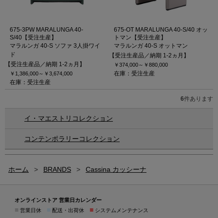
675-3PW MARALUNGA 40-
675-OT MARALUNGA 40-S/40 オッ
S/40【受注生産】
トマン【受注生産】
マラルンガ 40-S ソファ 3人掛ワイ
マラルンガ 40-S オットマン
ド
【受注生産品／納期 1-2ヵ月】
【受注生産品／納期 1-2ヵ月】
￥374,000～
￥880,000
在庫：受注生産
￥1,386,000～
￥3,674,000
在庫：受注生産
6
件あります
イ・マエストリコレクション
コンテンポラリーコレクション
ホーム
>
BRANDS
>
Cassina カッシーナ
オンラインストア 営業日カレンダー
■
■
■
営業日休
配送・出荷休
システムメンテナンス