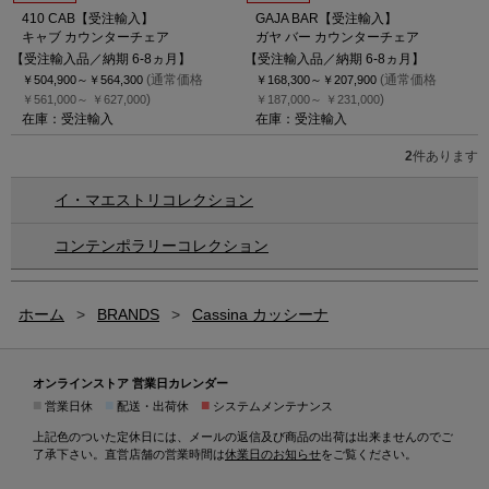
410 CAB【受注輸入】
GAJA BAR【受注輸入】
キャブ カウンターチェア
ガヤ バー カウンターチェア
【受注輸入品／納期 6-8ヵ月】
【受注輸入品／納期 6-8ヵ月】
(通常価格
(通常価格
￥504,900～
￥564,300
￥168,300～
￥207,900
)
)
￥561,000～
￥627,000
￥187,000～
￥231,000
在庫：受注輸入
在庫：受注輸入
2
件あります
イ・マエストリコレクション
コンテンポラリーコレクション
ホーム
>
BRANDS
>
Cassina カッシーナ
オンラインストア 営業日カレンダー
■
■
■
営業日休
配送・出荷休
システムメンテナンス
上記色のついた定休日には、メールの返信及び商品の出荷は出来ませんのでご
了承下さい。直営店舗の営業時間は
休業日のお知らせ
をご覧ください。