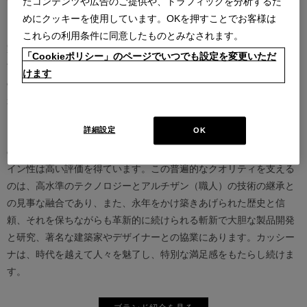
たコンテンツや広告のご提供や、トラフィックを分析するた
めにクッキーを使用しています。OKを押すことでお客様は
カッシーナは創業以来、インテリアの未来をデザインし続けてきた
これらの利用条件に同意したものとみなされます。
家具業界では数少ないリーディングブランドとして知られていま
「Cookieポリシー」のページでいつでも設定を変更いただ
す。17世紀、イタリアで誕生したカッシーナは、教会の木製チェア
けます
の製造に始まり、その後豪華客船の内装などを手掛け、技術力を確
かなものとしました。1927年にチェーザレ・カッシーナとウンベル
ト・カッシーナによってカッシーナ社が設立されると、5０年代には
詳細設定
OK
モダンファーニチャーの分野へと転身、その後多くの製品が世界中
の最も重要な美術館にコレクションされるなど、その完成度とデザ
イン性は高い評価を得ています。この普遍的なクオリティを支える
のは、高水準のテクノロジーとアルチザン（職人）の技術の継承と
の見事な融合であり、また、永年をかけ築きあげられた歴史と信
頼、それを保ちながらも革新的に続けられる斬新で大胆な製品開発
と研究、著名な建築家やデザイナーとの協業にあります。カッシー
ナは、時代を越えて人々を魅了し、特別な満足感をもたらし続けま
す。