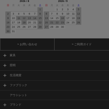
2026 / 8
2026 / 9
日
月
火
水
木
金
土
日
月
火
水
木
金
土
1
1
2
3
4
5
2
3
4
5
6
7
8
6
7
8
9
10
11
12
9
10
11
12
13
14
15
13
14
15
16
17
18
19
16
17
18
19
20
21
22
20
21
22
23
24
25
26
23
24
25
26
27
28
29
27
28
29
30
30
31
> お問い合わせ
> ご利用ガイド
家具
照明
生活雑貨
ファブリック
アウトレット
ブランド