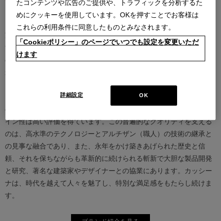
たコンテンツや広告のご提供や、トラフィックを分析するた
めにクッキーを使用しています。OKを押すことでお客様は
カッシーナは創業以来、インテリアの未来をデザインし続けてきた
これらの利用条件に同意したものとみなされます。
家具業界では数少ないリーディングブランドとして知られていま
「Cookieポリシー」のページでいつでも設定を変更いただ
す。17世紀、イタリアで誕生したカッシーナは、教会の木製チェア
けます
の製造に始まり、その後豪華客船の内装などを手掛け、技術力を確
かなものとしました。1927年にチェーザレ・カッシーナとウンベル
ト・カッシーナによってカッシーナ社が設立されると、5０年代には
詳細設定
OK
モダンファーニチャーの分野へと転身、その後多くの製品が世界中
の最も重要な美術館にコレクションされるなど、その完成度とデザ
イン性は高い評価を得ています。この普遍的なクオリティを支える
のは、高水準のテクノロジーとアルチザン（職人）の技術の継承と
の見事な融合であり、また、永年をかけ築きあげられた歴史と信
頼、それを保ちながらも革新的に続けられる斬新で大胆な製品開発
と研究、著名な建築家やデザイナーとの協業にあります。カッシー
ナは、時代を越えて人々を魅了し、特別な満足感をもたらし続けま
す。