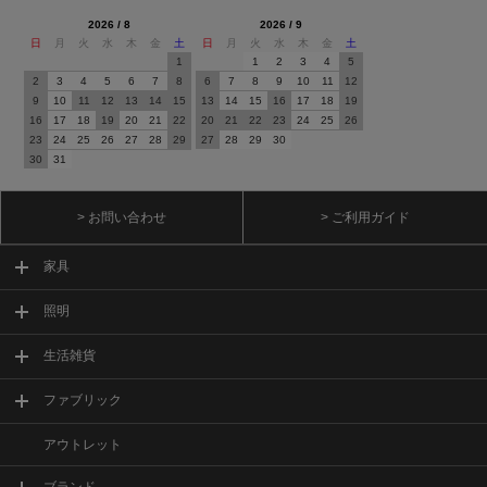
2026 / 8
2026 / 9
日
月
火
水
木
金
土
日
月
火
水
木
金
土
1
1
2
3
4
5
2
3
4
5
6
7
8
6
7
8
9
10
11
12
9
10
11
12
13
14
15
13
14
15
16
17
18
19
16
17
18
19
20
21
22
20
21
22
23
24
25
26
23
24
25
26
27
28
29
27
28
29
30
30
31
> お問い合わせ
> ご利用ガイド
家具
照明
生活雑貨
ファブリック
アウトレット
ブランド