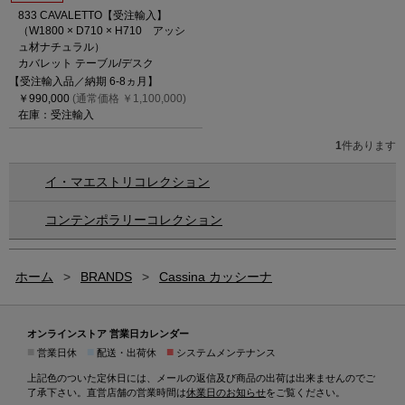
833 CAVALETTO【受注輸入】
（W1800 × D710 × H710 アッシ
ュ材ナチュラル）
カバレット テーブル/デスク
【受注輸入品／納期 6-8ヵ月】
￥990,000
(通常価格 ￥1,100,000)
在庫：受注輸入
1
件あります
イ・マエストリコレクション
コンテンポラリーコレクション
ホーム
>
BRANDS
>
Cassina カッシーナ
オンラインストア 営業日カレンダー
■
■
■
営業日休
配送・出荷休
システムメンテナンス
上記色のついた定休日には、メールの返信及び商品の出荷は出来ませんのでご
了承下さい。直営店舗の営業時間は
休業日のお知らせ
をご覧ください。