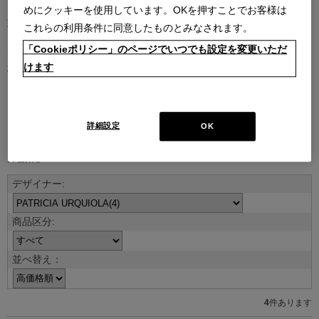
めにクッキーを使用しています。OKを押すことでお客様は
現代を代表する建築家やデザイナーとのコラボレーションによるコ
これらの利用条件に同意したものとみなされます。
レクション。
「Cookieポリシー」のページでいつでも設定を変更いただ
デザイナーの創造性はもとより、そのデザインを支える職人技や素
けます
材のクオリティがなければ、決して実現しないラインナップです。
デザイナー紹介を見る
詳細設定
OK
ITEMS
並べ替え：
4
件あります