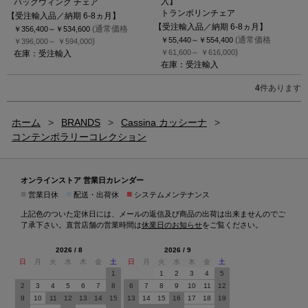
入】
バックウィング チェア
トランポリンチェア
【受注輸入品／納期 6-8ヵ月】
【受注輸入品／納期 6-8ヵ月】
(通常価格
￥356,400～
￥534,600
(通常価格
￥55,440～
￥554,400
)
￥396,000～
￥594,000
)
￥61,600～
￥616,000
在庫：受注輸入
在庫：受注輸入
4
件あります
ホーム
>
BRANDS
>
Cassina カッシーナ
>
コンテンポラリーコレクション
オンラインストア 営業日カレンダー
■
■
■
営業日休
配送・出荷休
システムメンテナンス
上記色のついた定休日には、メールの返信及び商品の出荷は出来ませんのでご
了承下さい。直営店舗の営業時間は
休業日のお知らせ
をご覧ください。
2026 / 8
2026 / 9
日
月
火
水
木
金
土
日
月
火
水
木
金
土
1
1
2
3
4
5
2
3
4
5
6
7
8
6
7
8
9
10
11
12
9
10
11
12
13
14
15
13
14
15
16
17
18
19