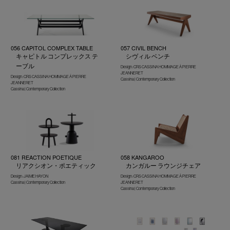
056 CAPITOL COMPLEX TABLE
057 CIVIL BENCH
キャピトル コンプレックス テ
シヴィル ベンチ
ーブル
Design : CRS CASSINA HOMMAGE À PIERRE
JEANNERET
Design : CRS CASSINA HOMMAGE Á PIERRE
Cassina | Contemporary Collection
JEANNERET
Cassina | Contemporary Collection
081 REACTION POETIQUE
058 KANGAROO
リアクシオン・ポエティック
カンガルー ラウンジチェア
Design : JAIME HAYON
Design : CRS CASSINA HOMMAGE À PIERRE
Cassina | Contemporary Collection
JEANNERET
Cassina | Contemporary Collection