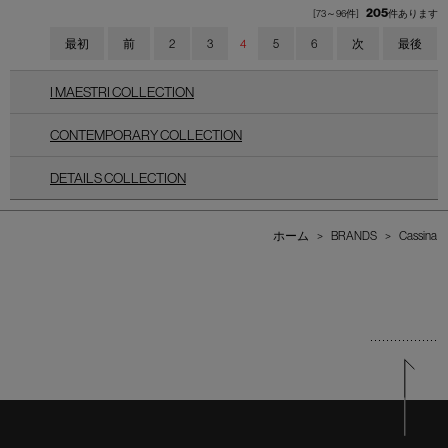
205
[73～96件]
件あります
最初
前
2
3
4
5
6
次
最後
I MAESTRI COLLECTION
CONTEMPORARY COLLECTION
DETAILS COLLECTION
ホーム
>
BRANDS
>
Cassina