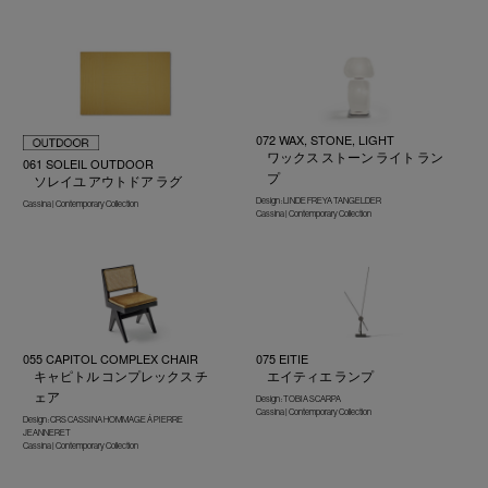
072 WAX, STONE, LIGHT
ワックス ストーン ライト ラン
061 SOLEIL OUTDOOR
プ
ソレイユ アウトドア ラグ
Design : LINDE FREYA TANGELDER
Cassina | Contemporary Collection
Cassina | Contemporary Collection
055 CAPITOL COMPLEX CHAIR
075 EITIE
キャピトル コンプレックス チ
エイティエ ランプ
ェア
Design : TOBIA SCARPA
Cassina | Contemporary Collection
Design : CRS CASSINA HOMMAGE Á PIERRE
JEANNERET
Cassina | Contemporary Collection