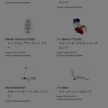
ランプ
Cassina | Contemporary Collection
Cassina | Contemporary Collection
098 ME FROM OUTSIDE
111 WINK OTTELRO
ミー フロム アウトサイド ミラ
ウインク オッテルロ シェーズ
ー
ロング
Design : PIETRO TERZINI
Design : TOSHIYUKI KITA
Cassina | Contemporary Collection
Cassina | I Contemporary Collection
089 STARBURST
111 WINK
スターバースト ペンダントラン
ウインク シェーズロング
プ
Design : TOSHIYUKI KITA
Cassina | Contemporary Collection
Cassina | Contemporary Collection