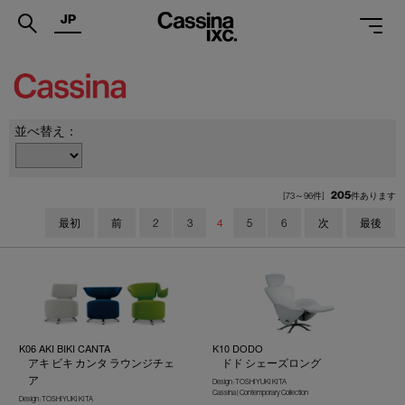
JP
.
PRODUCTS
並べ替え：
SERVICES
PROJECTS
205
[73～96件]
件あります
MAGAZINE
最初
前
2
3
4
5
6
次
最後
SUPPORT
SHOPS
CATALOGUES
K06 AKI BIKI CANTA
K10 DODO
アキ ビキ カンタ ラウンジチェ
ドド シェーズロング
PROFESSIONAL
ア
Design : TOSHIYUKI KITA
Cassina | Contemporary Collection
Design : TOSHIYUKI KITA
ONLINE STORE
お問合せ