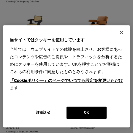
Cassina | I Contemporary Collection
当サイトではクッキーを使用しています
051 CAPITOL COMPLEX OFFICE
053 CAPITOL COMPLEX ARMCHAIR
CHAIR
キャピトル コンプレックス ア
当社では、ウェブサイトでの体験を向上させ、お客様にあっ
キャピトル コンプレックス オ
ームチェア ラウンジチェア
フィス チェア アームチェア
たコンテンツや広告のご提供や、トラフィックを分析するた
Design : CRS CASSINA HOMMAGE Á PIERRE
JEANNERET
Design : CRS CASSINA HOMMAGE Á PIERRE
めにクッキーを使用しています。OKを押すことでお客様は
Cassina | Contemporary Collection
JEANNERET
Cassina | Contemporary Collection
これらの利用条件に同意したものとみなされます。
「Cookieポリシー」のページでいつでも設定を変更いただけ
ます
053 CAPITOL COMPLEX SOFA
024 BOUGEOIR LA TOURETTE
詳細設定
キャピトル コンプレックス ソ
ブジュワ ラ トゥーレット キャ
OK
ファ
ンドルホルダー
Design : CRS CASSINA HOMMAGE Á PIERRE
Design : LE CORBUSIER
JEANNERET
Cassina | iMaestri Collection
Cassina | Contemporary Collection