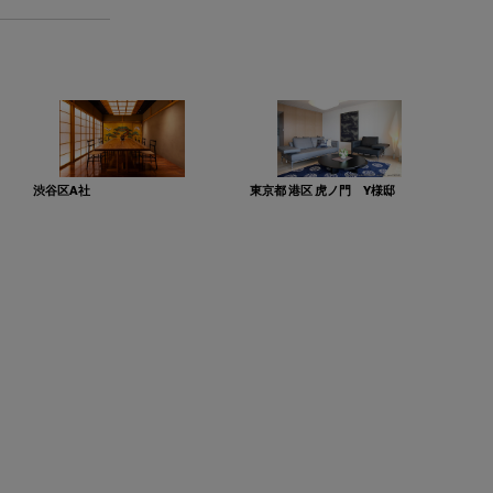
渋谷区A社
東京都 港区 虎ノ門 Y様邸