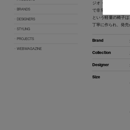
ジオ・ポンティによ
BRANDS
で非常に長い歳月が
という軽量の椅子は
DESIGNERS
丁寧に作られ、発売
STYLING
PROJECTS
Brand
WEB MAGAZINE
Collection
Designer
Size