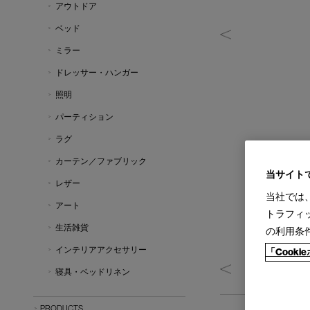
アウトドア
ベッド
ミラー
ドレッサー・ハンガー
照明
パーティション
ラグ
カーテン／ファブリック
当サイト
レザー
当社では
アート
トラフィ
生活雑貨
の利用条
インテリアアクセサリー
「Cook
寝具・ベッドリネン
PRODUCTS