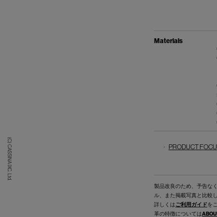
Materials
(C) CASSINA IXC. Ltd.
PRODUCT FOCUS
製品改良のため、予告な
ル、また掲載写真と比較
詳しくは
ご利用ガイド
を
革の特徴については
ABOU