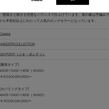
ってデザインされたアームレスチェア。1952年から開発が始まり、195
かかりました。極限まで削ぎ落とされた幅18mmの三角形フレームと、重
、堅固さと軽さを完璧なバランスで仕上げています。座の籐は手編み
から半世紀以上にわたって人気のロングセラーとなっています。
Cassina
I MAESTRI COLLECTION
GIO PONTI（ジオ・ポンティ）
[籐張タイプ]
W405 × D450 × H830（ SH455）
￥510,000 (561,000)〜
[カバリングタイプ]
W405 × D450 × H830（ SH465）
￥310,000 (341,000)〜