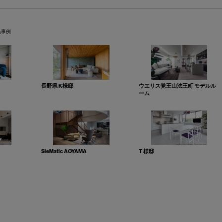
品事例
長野県 K様邸
ウエリス覚王山法王町 モデルル
ーム
SieMatic AOYAMA
T 様邸