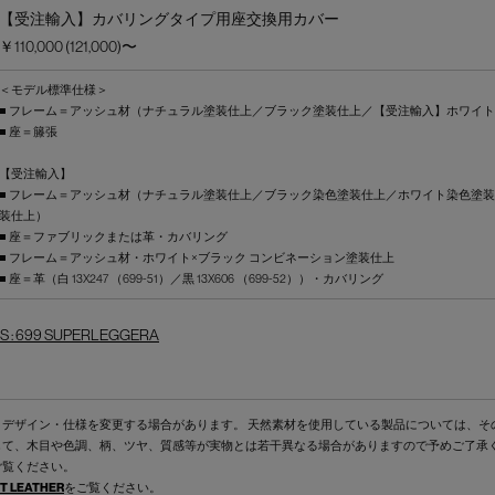
【受注輸入】カバリングタイプ用座交換用カバー
￥110,000 (121,000)〜
＜モデル標準仕様＞
■ フレーム＝アッシュ材（ナチュラル塗装仕上／ブラック塗装仕上／【受注輸入】ホワイ
■ 座＝籐張
【受注輸入】
■ フレーム＝アッシュ材（ナチュラル塗装仕上／ブラック染色塗装仕上／ホワイト染色塗
装仕上）
■ 座＝ファブリックまたは革・カバリング
■ フレーム＝アッシュ材・ホワイト×ブラック コンビネーション塗装仕上
■ 座＝革（白 13X247 （699-51）／黒 13X606 （699-52））・カバリング
 : 699 SUPERLEGGERA
くデザイン・仕様を変更する場合があります。 天然素材を使用している製品については、そ
して、木目や色調、柄、ツヤ、質感等が実物とは若干異なる場合がありますので予めご了承
ご覧ください。
T LEATHER
をご覧ください。