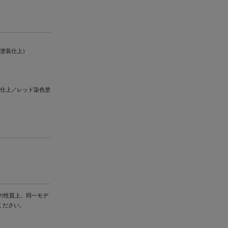
ト塗装仕上）
装仕上／レッド染色塗
の性質上、同一モデ
ください。