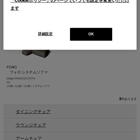
「Cookieポリシー」のページでいつでも設定を変更いただけ
580 ESOSOFT
BOND
ます
エゾソフト システムソファ／ベ
ボンド システムベンチ
ンチ／ラウンジチェア
Design : IXC R&D
IXC
Design : ANTONIO CITTERIO
Cassina | Contemporary Collection
詳細設定
OK
FORO
フォロ システムソファ
Design : FRANCESCO ROTA
IXC
1人掛／2人掛／3人掛／システムソファ
3
件あります
ダイニングチェア
ラウンジチェア
アームチェア