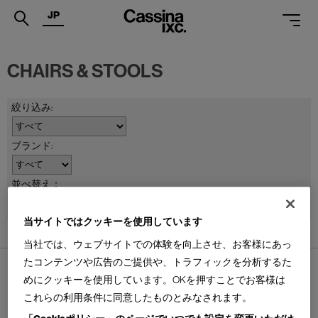
JP
.
CHAIRS & STOOLS
PRODUCTS
SERVICES
PROJECTS
MAGAZINE
並べ替え：
SUPPORT
当サイトではクッキーを使用しています
SHOPS
3
件あります
当社では、ウェブサイトでの体験を向上させ、お客様にあっ
CATALOGUES
たコンテンツや広告のご提供や、トラフィックを分析するた
めにクッキーを使用しています。OKを押すことでお客様は
PROFESSIONAL
これらの利用条件に同意したものとみなされます。
ONLINE STORE
お問合せ