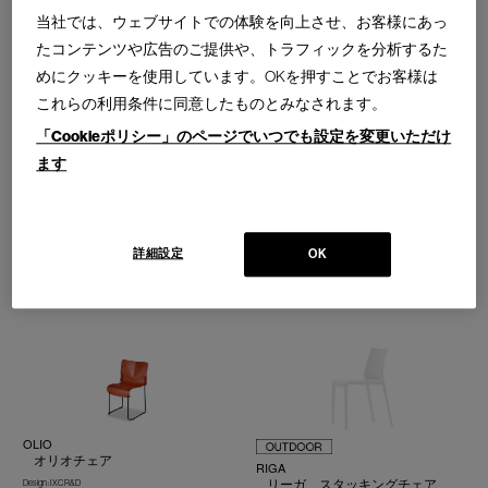
HIGHFRAME＜一時販売中止＞
KAYAK＜一時販売中止＞
当社では、ウェブサイトでの体験を向上させ、お客様にあっ
ハイフレーム スタッキングチェ
カヤック スタッキングチェア
たコンテンツや広告のご提供や、トラフィックを分析するた
ア
Design : PATRICK NORGUET
ALIAS
めにクッキーを使用しています。OKを押すことでお客様は
Design : ALBERTO MEDA
ALIAS
これらの利用条件に同意したものとみなされます。
アーム／アームレス
「Cookieポリシー」のページでいつでも設定を変更いただけ
ます
KOKI
MEMBRANE
詳細設定
OK
コキ スタッキングアームチェア
メンブレン スタッキングチェア
Design : POCCI＋DONDOLI
Design : RODRIGO TORRES
DESALTO
IXC
OLIO
オリオチェア
RIGA
リーガ スタッキングチェア
Design : IXC R&D