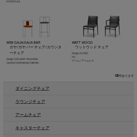
INTERSTUHL
W58 GAJA/GAJA BAR
WATT WOOD
ガヤ/ガヤ バー チェア/カウンタ
ワットウッド チェア
ーチェア
Design : IXC R&D
IXC
Design : KAZUHIDE TAKAHAMA
アーム／アームレス
Cassina | Contemporary Collection
12
件あります
ダイニングチェア
ラウンジチェア
アームチェア
キャスターチェア