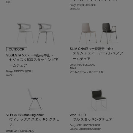
IXC
Design : POCCI＋DONDOLI
DESALTO
SLIM CHAIR＜一時販売中止＞
スリム チェア アームレス／ア
SEGESTA 500＜一時販売中止＞
ームチェア
セジェスタ500 スタッキングア
ームチェア
Design : PEARSONLLOYD
ALIAS
Design : ALFREDO H_BERLI
アーム／アームレス／オーク脚
ALIAS
VLEGS IS3 stacking chair
W55 TULU
ヴィレッグス スタッキングチェ
ツル スタッキングチェア
ア
Design : KAZUHIDE TAKAHAMA
Cassina | Contemporary Collection
Design : MARTIN BALLENDAT