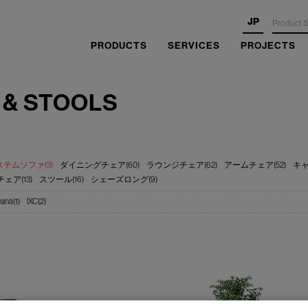
JP
PRODUCTS
SERVICES
PROJECTS
 & STOOLS
ステムソファ(3)
ダイニングチェア(60)
ラウンジチェア(62)
アームチェア(52)
キャ
ェア(13)
スツール(16)
シェーズロング(9)
sina(1)
IXC(2)