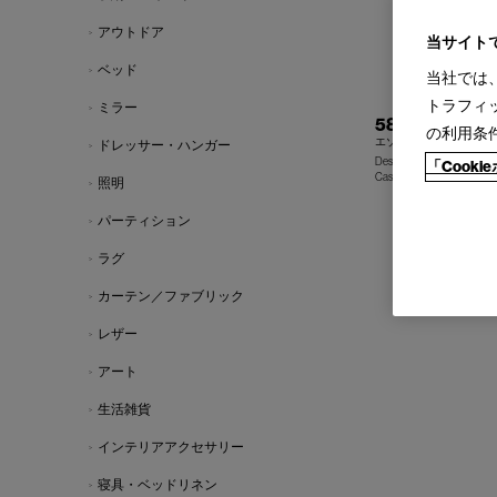
アウトドア
当サイト
ベッド
当社では
トラフィ
ミラー
580 ESOSOFT
の利用条
エゾソフト システムソ
ドレッサー・ハンガー
Design : ANTONIO CITTE
「Cook
Cassina | Contemporary Co
照明
パーティション
ラグ
カーテン／ファブリック
レザー
アート
生活雑貨
インテリアアクセサリー
寝具・ベッドリネン