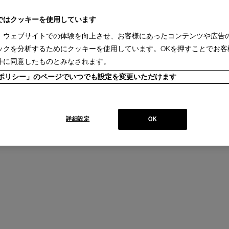
ではクッキーを使用しています
、ウェブサイトでの体験を向上させ、お客様にあったコンテンツや広告
ックを分析するためにクッキーを使用しています。OKを押すことでお客
BOND
件に同意したものとみなされます。
ファ／ベンチ／ラウンジチェア
ボンド システムベンチ
RIO
Design : IXC R&D
ieポリシー」のページでいつでも設定を変更いただけます
llection
IXC
+
詳細設定
OK