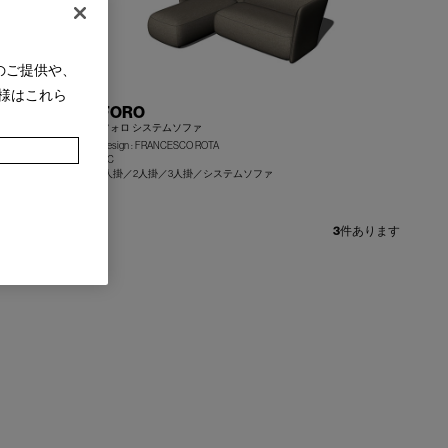
のご提供や、
様はこれら
FORO
フォロ システムソファ
Design : FRANCESCO ROTA
IXC
+
+
1人掛／2人掛／3人掛／システムソファ
3
件あります