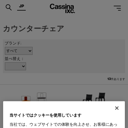
JP
.
カウンターチェア
PRODUCTS
SERVICES
PROJECTS
並べ替え：
MAGAZINE
13
件あります
SUPPORT
SHOPS
CATALOGUES
当サイトではクッキーを使用しています
PROFESSIONAL
W58 GAJA/GAJA BAR
410 CAB
ガヤ/ガヤ バー チェア/カウンタ
キャブ カウンターチェア
当社では、ウェブサイトでの体験を向上させ、お客様にあっ
ーチェア
ONLINE STORE
お問合せ
Design : MARIO BELLINI