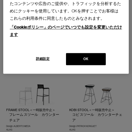
Cassina | Contemporary Collection
たコンテンツや広告のご提供や、トラフィックを分析するた
Design : KAZUHIDE TAKAHAMA
Cassina | Contemporary Collection
めにクッキーを使用しています。OKを押すことでお客様は
これらの利用条件に同意したものとみなされます。
「Cookieポリシー」のページでいつでも設定を変更いただけ
ます
BOOMERANG counter chair
ENDLESS
ブーメラン カウンタースウィベ
エンドレス カウンタースツール
ルチェア
Design : ARIK LEVY
詳細設定
OK
DESALTO
Design : GWÉNAËL NICOLAS
Produce : WATER STUDIO ＋ IXC R&D
IXC
FRAME STOOL＜一時販売中止＞
KOBI STOOL＜一時販売中止＞
フレーム スツール カウンター
コビ スツール カウンターチェ
チェア
ア
Design : ALBERTO MEDA
Design : PATRICK NORGUET
ALIAS
ALIAS