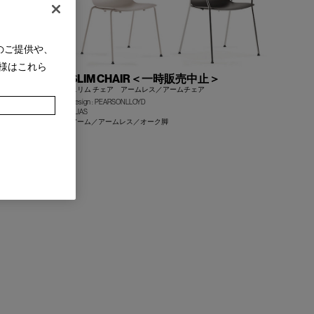
のご提供や、
様はこれら
SLIM CHAIR＜一時販売中止＞
スリム チェア アームレス／アームチェア
Design : PEARSONLLOYD
ALIAS
+
+
アーム／アームレス／オーク脚