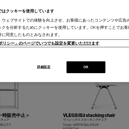
ではクッキーを使用しています
、ウェブサイトでの体験を向上させ、お客様にあったコンテンツや広告
ックを分析するためにクッキーを使用しています。OKを押すことでお客
OLIO
件に同意したものとみなされます。
グチェア
オリオチェア
ES
Design : IXC R&D
ieポリシー」のページでいつでも設定を変更いただけます
IXC
+
詳細設定
OK
I＜一時販売中止＞
VLEGS IS3 stacking chair
スチェア
ヴィレッグス スタッキングチェア
 BELOTTI
Design : MARTIN BALLENDAT
INTERSTUHL