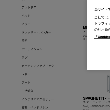
アウトドア
当サイト
ベッド
当社では
トラフィ
ミラー
MEMBRANE
の利用条
メンブレン スタッキン
ドレッサー・ハンガー
Design : RODRIGO TORR
「Cook
IXC
照明
パーティション
ラグ
カーテン／ファブリック
レザー
アート
生活雑貨
SPAGHETT
インテリアアクセサリー
スパゲッティ アームレ
Design : GIANDOMENICO
寝具・ベッドリネン
ALIAS