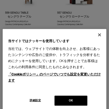
559 SENGU TABLE
557 SENGU
セングウ テーブル
セングウ ローテーブル
Design :PATRICIA URQUIOLA
Design :PATRICIA URQUIOLA
Cassina | Contemporary Collection
Cassina | Contemporary Collection
当サイトではクッキーを使用しています
当社では、ウェブサイトでの体験を向上させ、お客様にあっ
たコンテンツや広告のご提供や、トラフィックを分析するた
564 SENGU COFFEE TABLE
めにクッキーを使用しています。OKを押すことでお客様は
セングウ コーヒーテーブル ロ
583 ESOSOFT COFFEE TABLE
OUTDOOR
ーテーブル
これらの利用条件に同意したものとみなされます。
エゾソフト コーヒーテーブル
Design :PATRICIA URQUIOLA
Cassina | Contemporary Collection
アウトドア
「Cookieポリシー」のページでいつでも設定を変更いただけ
Design : ANTONIO CITTERIO
ます
Cassina | Contemporary Collection
詳細設定
OK