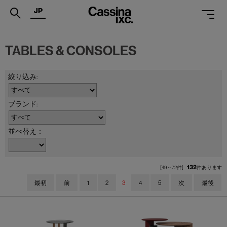
JP
.
TABLES & CONSOLES
PRODUCTS
SERVICES
PROJECTS
MAGAZINE
並べ替え：
SUPPORT
SHOPS
132
[49～72件]
件あります
最初
前
1
2
3
4
5
次
最後
CATALOGUES
PROFESSIONAL
ONLINE STORE
お問合せ