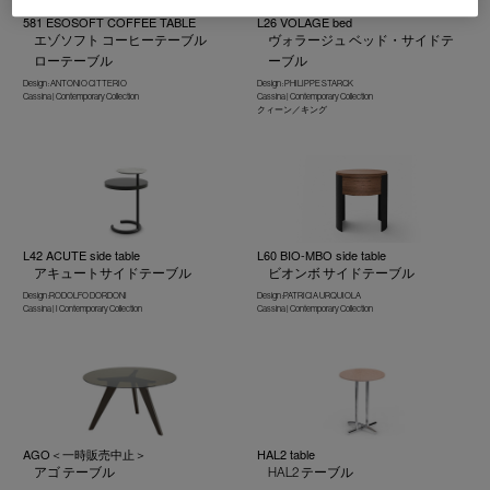
581 ESOSOFT COFFEE TABLE
L26 VOLAGE bed
エゾソフト コーヒーテーブル
ヴォラージュ ベッド・サイドテ
ローテーブル
ーブル
Design : ANTONIO CITTERIO
Design : PHILIPPE STARCK
Cassina | Contemporary Collection
Cassina | Contemporary Collection
クィーン／キング
L42 ACUTE side table
L60 BIO-MBO side table
アキュートサイドテーブル
ビオンボ サイドテーブル
Design :RODOLFO DORDONI
Design :PATRICIA URQUIOLA
Cassina | I Contemporary Collection
Cassina | Contemporary Collection
AGO＜一時販売中止＞
HAL2 table
アゴ テーブル
HAL2 テーブル