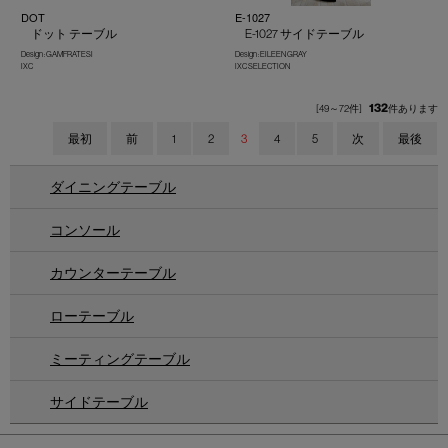
DOT
E-1027
ドット テーブル
E-1027 サイドテーブル
Design : GAMFRATESI
Design : EILEEN GRAY
IXC
IXC SELECTION
132
[49～72件]
件あります
最初
前
1
2
3
4
5
次
最後
ダイニングテーブル
コンソール
カウンターテーブル
ローテーブル
ミーティングテーブル
サイドテーブル