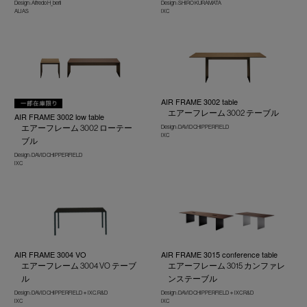
Design : Alfredo H_berli
Design : SHIRO KURAMATA
ALIAS
IXC
AIR FRAME 3002 table
エアーフレーム 3002 テーブル
AIR FRAME 3002 low table
エアーフレーム 3002 ローテー
Design : DAVID CHIPPERFIELD
IXC
ブル
Design : DAVID CHIPPERFIELD
IXC
AIR FRAME 3004 VO
AIR FRAME 3015 conference table
エアーフレーム 3004 VO テーブ
エアーフレーム 3015 カンファレ
ル
ンステーブル
Design : DAVID CHIPPERFIELD＋IXC. R&D
Design : DAVID CHIPPERFIELD＋IXC R&D
IXC
IXC