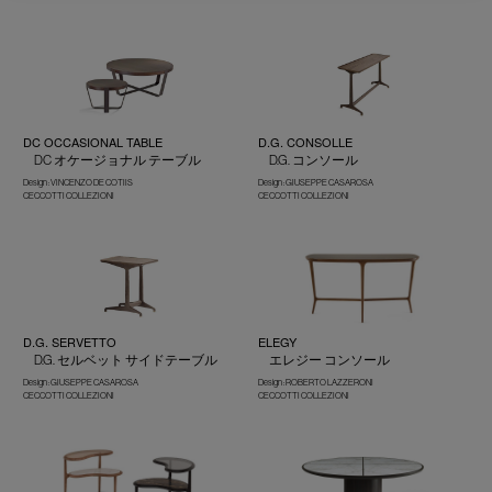
DC OCCASIONAL TABLE
D.G. CONSOLLE
DC オケージョナル テーブル
D.G. コンソール
Design : VINCENZO DE COTIIS
Design : GIUSEPPE CASAROSA
CECCOTTI COLLEZIONI
CECCOTTI COLLEZIONI
D.G. SERVETTO
ELEGY
D.G. セルベット サイドテーブル
エレジー コンソール
Design : GIUSEPPE CASAROSA
Design : ROBERTO LAZZERONI
CECCOTTI COLLEZIONI
CECCOTTI COLLEZIONI