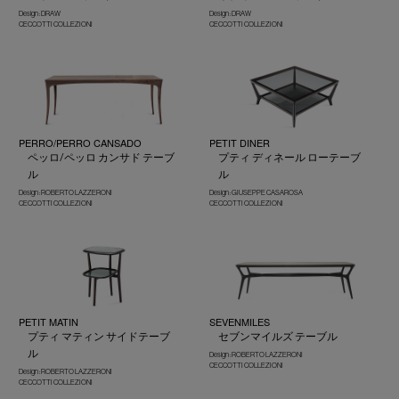
Design : DRAW
Design : DRAW
CECCOTTI COLLEZIONI
CECCOTTI COLLEZIONI
PERRO/PERRO CANSADO
PETIT DINER
ペッロ/ペッロ カンサド テーブ
プティ ディネール ローテーブ
ル
ル
Design : ROBERTO LAZZERONI
Design : GIUSEPPE CASAROSA
CECCOTTI COLLEZIONI
CECCOTTI COLLEZIONI
PETIT MATIN
SEVENMILES
プティ マティン サイドテーブ
セブンマイルズ テーブル
ル
Design : ROBERTO LAZZERONI
CECCOTTI COLLEZIONI
Design : ROBERTO LAZZERONI
CECCOTTI COLLEZIONI