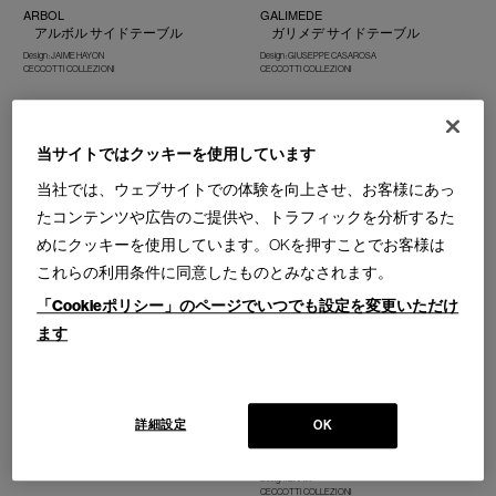
ARBOL
GALIMEDE
アルボル サイドテーブル
ガリメデ サイドテーブル
Design : JAIME HAYON
Design : GIUSEPPE CASAROSA
CECCOTTI COLLEZIONI
CECCOTTI COLLEZIONI
当サイトではクッキーを使用しています
当社では、ウェブサイトでの体験を向上させ、お客様にあっ
BESIDE YOU
BLOODY MARY
たコンテンツや広告のご提供や、トラフィックを分析するた
ビサイド ユー サイドテーブル
ブラッディ メアリー トロリー
めにクッキーを使用しています。OKを押すことでお客様は
Design : NOE DUCHAUFOUR-LAWRANCE
Design : GIUSEPPE CASAROSA
これらの利用条件に同意したものとみなされます。
CECCOTTI COLLEZIONI
CECCOTTI COLLEZIONI
「Cookieポリシー」のページでいつでも設定を変更いただけ
ます
CIRCO
CROIX DE BOIS
詳細設定
OK
チルコ テーブル
クロワ ドゥ ボア サイドテーブ
ル
Design : STUDIO CC
CECCOTTI COLLEZIONI
Design : DRAW
CECCOTTI COLLEZIONI