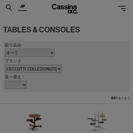
JP
.
TABLES & CONSOLES
PRODUCTS
SERVICES
PROJECTS
MAGAZINE
並べ替え：
SUPPORT
SHOPS
23
件あります
CATALOGUES
PROFESSIONAL
ONLINE STORE
お問合せ