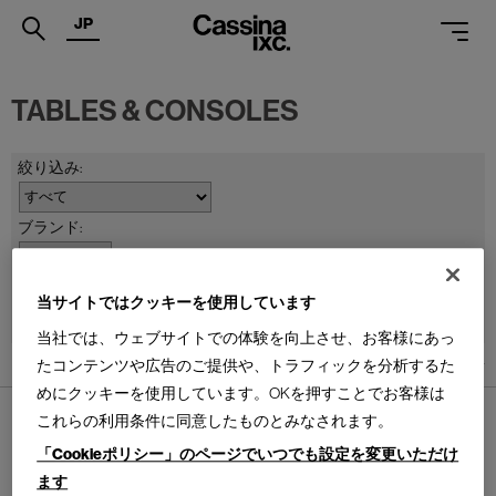
JP
.
TABLES & CONSOLES
PRODUCTS
SERVICES
PROJECTS
MAGAZINE
並べ替え：
当サイトではクッキーを使用しています
SUPPORT
当社では、ウェブサイトでの体験を向上させ、お客様にあっ
SHOPS
たコンテンツや広告のご提供や、トラフィックを分析するた
1
件あります
めにクッキーを使用しています。OKを押すことでお客様は
CATALOGUES
これらの利用条件に同意したものとみなされます。
PROFESSIONAL
「Cookieポリシー」のページでいつでも設定を変更いただけ
ます
ONLINE STORE
お問合せ