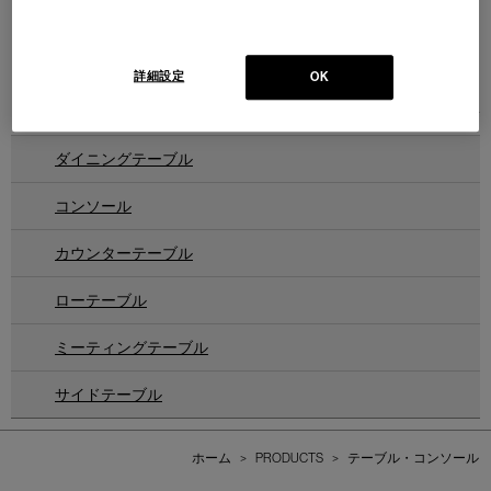
514 REFOLO
レフォロ ソファ
Design : CHARLOTTE PERRIAND
Cassina | I Maestri Collection
詳細設定
OK
1
件あります
ダイニングテーブル
コンソール
カウンターテーブル
ローテーブル
ミーティングテーブル
サイドテーブル
ホーム
>
PRODUCTS
>
テーブル・コンソール